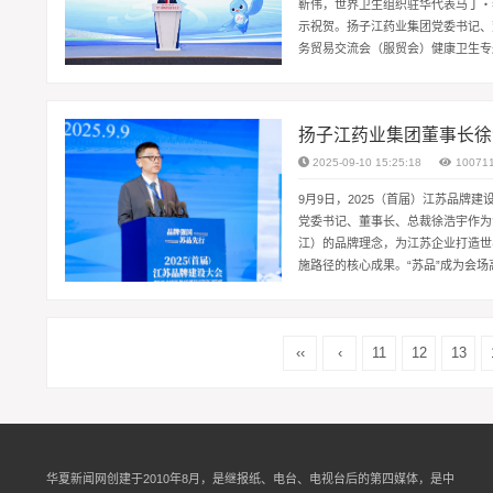
靳伟，世界卫生组织驻华代表马丁・泰
示祝贺。扬子江药业集团党委书记、
务贸易交流会（服贸会）健康卫生专
康：打破医学边界，加强创新融合”主题
扬子江药业集团董事长徐
2025-09-10 15:25:18
10071
9月9日，2025（首届）江苏品牌
党委书记、董事长、总裁徐浩宇作为
江）的品牌理念，为江苏企业打造世
施路径的核心成果。“苏品”成为会
工程’，而是关乎生命福祉。”在主题演
‹‹
‹
11
12
13
华夏新闻网创建于2010年8月，是继报纸、电台、电视台后的第四媒体，是中