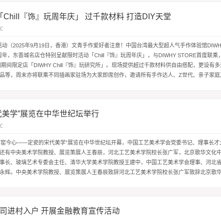
「Chill『饰』玩周年庆」 过千款材料 打造DIY天堂
℃
活动（2025年9月19日，香港）文青手作爱好者注意！中国台湾最大型超人气手作体验馆DIWHY
年，东荟城名店仓特别呈献限时活动「Chill『饰』玩周年庆」，与DIWHY STORE首度联乘，
间期间限定店「DIWHY Chill『饰』玩研究所」。现场提供超过千款材料供自由搭配，更设有多达
品等，周末亦将联乘不同插画家驻场为大家即席创作，邀请所有手作达人、Z世代、亲子家庭
代美学”展览在中华世纪坛举行
℃
，“古窑今心——定瓷的宋代美学”展览在中华世纪坛开幕，中国工艺美术学会党委书记、理事长
还有中央美术学院教授、展览策展人王春辰，河北工艺美术学院校长张广军，北京歌华文化
事长、玻璃艺术专委会主任、清华大学美术学院教授王建中，中国工艺美术学会理事、河北
永辉。中央美术学院教授、展览策展人王春辰致辞河北工艺美术学院校长张广军致辞北京歌
会党委书记、理事长才大...
司进村入户 开展金融教育宣传活动