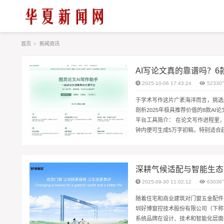
首页
>
新闻资讯
AI写论文真的靠谱吗？6
2025-10-06 17:43:24
52330
于学术写作这片广袤海洋而言，挑选
剖析2025年极具推荐价值的8款A
平台工具简介： 在论文写作进程里
钟内便可生成5万字初稿，特别适合
1. “投喂AI”：精准学习，打造专属“研究
深耕气候适配与智能生态
2025-09-30 11:02:12
63036
随着住宅和商业建筑对门窗五金配件
圳好博窗控技术股份有限公司（下称
系统品牌在设计、技术和智能化层面