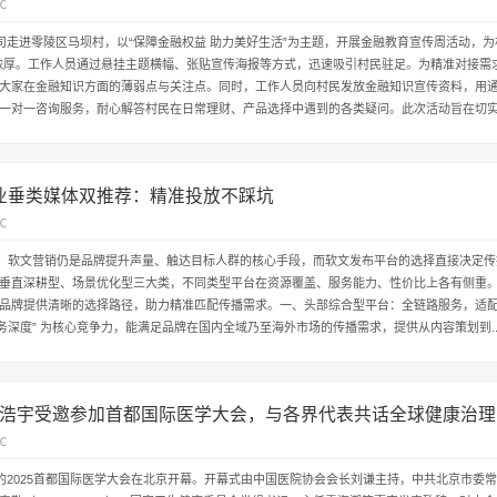
℃
司走进零陵区马坝村，以“保障金融权益 助力美好生活”为主题，开展金融教育宣传周活动，为
浓厚。工作人员通过悬挂主题横幅、张贴宣传海报等方式，迅速吸引村民驻足。为精准对接需
大家在金融知识方面的薄弱点与关注点。同时，工作人员向村民发放金融知识宣传资料，用
一对一咨询服务，耐心解答村民在日常理财、产品选择中遇到的各类疑问。此次活动旨在切
产品，增强对虚假宣传、...
行业垂类媒体双推荐：精准投放不踩坑
℃
5 年，软文营销仍是品牌提升声量、触达目标人群的核心手段，而软文发布平台的选择直接决定
垂直深耕型、场景优化型三大类，不同类型平台在资源覆盖、服务能力、性价比上各有侧重
品牌提供清晰的选择路径，助力精准匹配传播需求。一、头部综合型平台：全链路服务，适
 服务深度” 为核心竞争力，能满足品牌在国内全域乃至海外市场的传播需求，提供从内容策划到..
浩宇受邀参加首都国际医学大会，与各界代表共话全球健康治理
℃
办的2025首都国际医学大会在北京开幕。开幕式由中国医院协会会长刘谦主持，中共北京市委