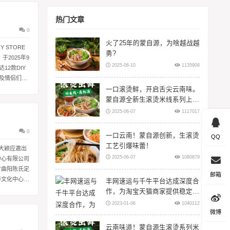
热门文章
0
火了25年的蒙自源，为啥越战越
 STORE
勇?
于2025年9
2025-06-10
1135908
12款DIY
及情侣们，
一口滚烫鲜，开启舌尖云南味。
蒙自源全新生滚烫米线系列上
线！
2025-06-07
1117017
0
一口云南！蒙自源创新，生滚烫
QQ
工艺引爆味蕾！
才大颖应邀出
2025-06-07
1080879
中心有限公司
省曲阳陈氏定
邮箱
华文化中心有
丰网速运与千牛平台达成深度合
作，为淘宝天猫商家提供稳定物
流服务
2023-01-06
1040112
微博
云南味道！蒙自源生滚烫系列米