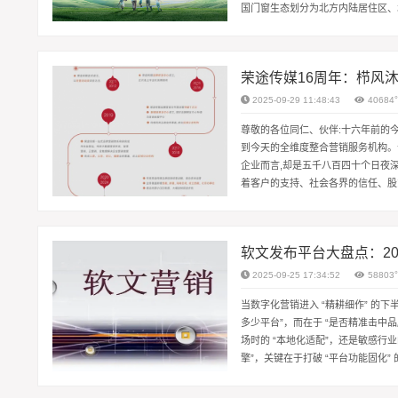
国门窗生态划分为北方内陆居住区、
开内倒窗五金控制系统解决方案、悬挂
荣途传媒16周年：栉风
2025-09-29 11:48:43
40684
尊敬的各位同仁、伙伴:十六年前的今
到今天的全维度整合营销服务机构。
企业而言,却是五千八百四十个日夜
着客户的支持、社会各界的信任、股
高的敬意与最诚挚的感谢!行稳致远:十六
软文发布平台大盘点：2
2025-09-25 17:34:52
58803
当数字化营销进入 “精耕细作” 的下
多少平台”，而在于 “是否精准击中
场时的 “本地化适配”，还是敏感行业
擎”，关键在于打破 “平台功能固化
最佳契...