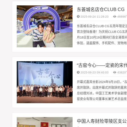
东荟城名店仓CLUB CG
2025-09-24 11:28:20
46896
东荟城名店仓CLUB CG五周年限定
首次登陆香港！为庆祝CLUB CG五周
月18日至10月19日期间打造全港首
体验，涵盖服饰、手机配件、宠物用
与...
“古窑今心——定瓷的宋
2025-09-23 09:40:03
43820
开幕式嘉宾合影2024年9月19日
席并致辞。出席开幕式并致辞的嘉宾
总经理刘冰，中国工艺美术学会副理
窑瓷业有限公司董事长兼艺术总监庞
限公司总经理刘冰致辞中国工艺美术学
中国人寿财险零陵区支公