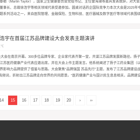
勒（Martin Taylor），国家卫生健康委员会党组书记、主任雷海潮等嘉宾发表致辞，对大
董事长、总裁徐浩宇等相关领域代表受邀参加。圆桌对话药企国际竞争力本次大会是2025年
题系列活动之一，来自医院管理、金融保险、生物科技、医疗器械及数字医疗等领域代表围绕
展开深入...
浩宇在首届江苏品牌建设大会发表主题演讲
1℃
建设大会在南京开幕。300多位品牌专家、企业家代表齐聚一堂，共谋江苏品牌发展新路径。扬
江苏医药健康产业代表应邀出席，并在大会上作主题发言。他系统阐述了扬子江药业集团（
界影响力品牌提供了借鉴与思路。大会聚焦“品牌强国 苏品先行”主题，发布了江苏品牌建设
场高频词，折射出江苏品牌走向世界的共同愿景。“医药健康产业与国计民生息息相关，品牌建设
讲中，徐浩宇...
14
15
16
17
18
19
20
›
››