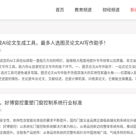
首页
教育频道
财经频道
新
款AI论文生成工具，最多人选图灵论文AI写作助手！
℃
适宜的AI工具恰似获取一盏指引方向的明灯，能够极大程度地提升写作效率以及质量。本文
I论文写作工具，助力你从容掌控论文写作的各个环节。一、图灵论文AI写作助手：一站式论文
，选对工具可避免诸多弯路。图灵论文AI写作助手凭借其强大的实用性崭露头角——仅需输入题
赶进度的情形。无论是毕业论文、文献综述，还是计算机类、问卷类论文，它都能全面覆盖。
助理”...
，好博窗控重塑门窗控制系统行业标准
℃
安全性、耐用性及智能化体验的要求不断提升，国内门窗五金品牌正面临高端化和系统化升
：好博窗控）以系统化门窗控制系统解决方案为核心，从单品创新迈向整体系统布局，推动
全面提升。全链条产品矩阵：从单品到系统的完整布局针对中国地域广阔、气候多样的特点，