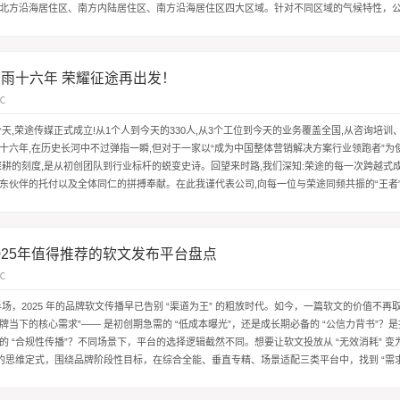
北方沿海居住区、南方内陆居住区、南方沿海居住区四大区域。针对不同区域的气候特性，
外开窗五金控制系统解决方案、...
沐雨十六年 荣耀征途再出发！
℃
天,荣途传媒正式成立!从1个人到今天的330人,从3个工位到今天的业务覆盖全国,从咨询培训
十六年,在历史长河中不过弹指一瞬,但对于一家以“成为中国整体营销解决方案行业领跑者”为
深耕的刻度,是从初创团队到行业标杆的蜕变史诗。回望来时路,我们深知:荣途的每一次跨越式成
东伙伴的托付以及全体同仁的拼搏奉献。在此我谨代表公司,向每一位与荣途同频共振的“王者”
载...
025年值得推荐的软文发布平台盘点
℃
半场，2025 年的品牌软文传播早已告别 “渠道为王” 的粗放时代。如今，一篇软文的价值不再取
品牌当下的核心需求”—— 是初创期急需的 “低成本曝光”，还是成长期必备的 “公信力背书”？
的 “合规性传播”？不同场景下，平台的选择逻辑截然不同。想要让软文投放从 “无效消耗” 变为
” 的思维定式，围绕品牌阶段性目标，在综合全能、垂直专精、场景适配三类平台中，找到 “需求