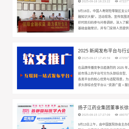
2025-09-18 16:23:22
47227
9月18日，中国人寿财险零陵区支公
融知识大餐”。活动现场，宣传氛围
织村民扫码参与问卷调研，深入了解
基础金融常识，并专门安排人员提供
融素养，引导大家理性选择适配的金融
2025 新闻发布平台与
2025-09-17 17:45:59
47056
在品牌传播竞争日趋激烈的 202
前市场上的平台可分为头部综合型、
各类平台的核心优势与适配场景，为
求头部综合型平台以 “资源广度 +
扬子江药业集团董事长徐
2025-09-15 17:27:09
48070
9月13日上午，由中国医院协会主