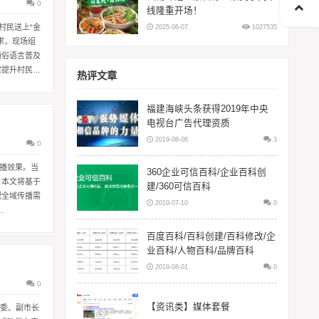
0
线隆重开场！
2025-06-07
1027535
村民送上“金
求，现场组
通俗语言普及
实提升村民金
热评文章
福建海峡头条获得2019年中央
电视台广告代理资质
2019-08-06
3
0
传播效果。当
360企业可信百科/企业百科创
。本文将基于
建/360可信百科
配全域传播需
2019-07-10
0
.
百度百科/百科创建/百科修改/企
业百科/人物百科/品牌百科
2019-08-01
0
0
【资讯类】媒体套餐
常委、副市长