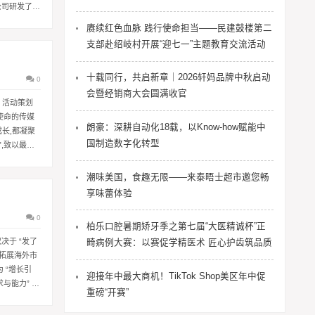
公司研发了内
赓续红色血脉 践行使命担当——民建鼓楼第二
支部赴绍岐村开展“迎七一”主题教育交流活动
十载同行，共启新章｜2026轩妈品牌中秋启动
0
会暨经销商大会圆满收官
、活动策划
使命的传媒
朗豪：深耕自动化18载，以Know-how赋能中
长,都凝聚
国制造数字化转型
,致以最崇
潮味美国，食趣无限——来泰晤士超市邀您畅
享味蕾体验
0
柏乐口腔暑期矫牙季之第七届“大医精诚杯”正
决于 “发了
畸病例大赛：以赛促学精医术 匠心护齿筑品质
是拓展海外市
 “增长引
迎接年中最大商机！TikTok Shop美区年中促
与能力” 的
重磅“开赛”