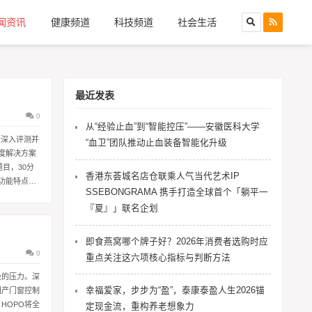
闻资讯
健康频道
科技频道
社会生活
最近发表
0
从“经验止血”到“智能控压”——安徽医科大学
会深入评测并
“血卫”团队推动止血装备智能化升级
深度解决方案
目，30分
香港东荟城名店仓联乘人气当代艺术IP
功能特点：
SSEBONGRAMA 携手打造全球首个「躺平一
『夏』」联名企划
即食燕窝哪个牌子好？2026年消费者选购时应
0
重点关注这六项核心指标与判断方法
级的压力。深
幸福爱家，步步为“盈”，泰康泰盈人生2026锚
国产门窗控制
HOPO将全
定现金流，重构养老想象力