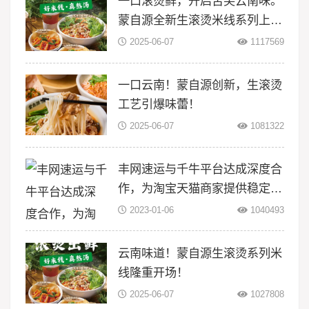
一口滚烫鲜，开启舌尖云南味。
蒙自源全新生滚烫米线系列上
线！
2025-06-07
1117569
一口云南！蒙自源创新，生滚烫
工艺引爆味蕾！
2025-06-07
1081322
丰网速运与千牛平台达成深度合
作，为淘宝天猫商家提供稳定物
流服务
2023-01-06
1040493
云南味道！蒙自源生滚烫系列米
线隆重开场！
2025-06-07
1027808