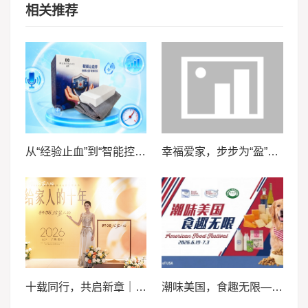
相关推荐
从“经验止血”到“智能控压”——安徽医科大学“血卫”团队推动止血装备智能化升级
幸福爱家，步步为“盈”，泰康泰盈人生2026锚定现金流，重构养老想象力
十载同行，共启新章｜2026轩妈品牌中秋启动会暨经销商大会圆满收官
潮味美国，食趣无限——来泰晤士超市邀您畅享味蕾体验