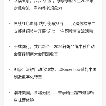
幸福爱家，步步为“盈”，泰康泰盈人生2026锚
定现金流，重构养老想象力
赓续红色血脉 践行使命担当——民建鼓楼第二
支部赴绍岐村开展“迎七一”主题教育交流活动
十载同行，共启新章｜2026轩妈品牌中秋启动
会暨经销商大会圆满收官
朗豪：深耕自动化18载，以Know-how赋能中国
制造数字化转型
潮味美国，食趣无限——来泰晤士超市邀您畅
享味蕾体验