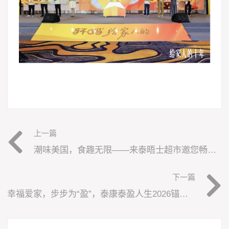
上一篇
潮味美国，食趣无限——来泰晤士超市邀您畅享味蕾体验
下一篇
幸福爱家，步步为“盈”，泰康泰盈人生2026锚定现金流，重构养老想象力