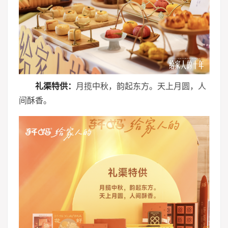
礼渠特供
：
月揽中秋，韵起东方。天上月圆，人
间酥香。