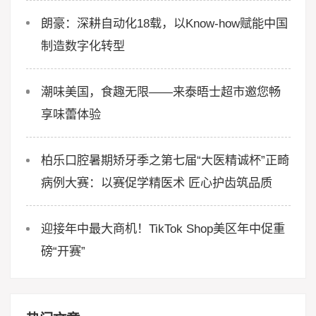
朗豪：深耕自动化18载，以Know-how赋能中国
制造数字化转型
潮味美国，食趣无限——来泰晤士超市邀您畅
享味蕾体验
柏乐口腔暑期矫牙季之第七届“大医精诚杯”正畸
病例大赛：以赛促学精医术 匠心护齿筑品质
迎接年中最大商机！TikTok Shop美区年中促重
磅“开赛”