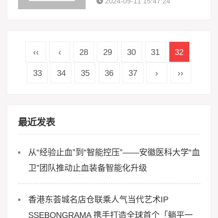
2024-09-11 15:47:24
‹‹
‹
28
29
30
31
32
33
34
35
36
37
›
››
最近发表
从“经验止血”到“智能控压”——安徽医科大学“血
卫”团队推动止血装备智能化升级
香港东荟城名店仓联乘人气当代艺术IP
SSEBONGRAMA 携手打造全球首个「躺平一