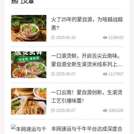
热门文章
火了25年的蒙自源，为啥越战越
勇?
2025-06-10
1136433
一口滚烫鲜，开启舌尖云南味。
蒙自源全新生滚烫米线系列上
线！
2025-06-07
1117857
一口云南！蒙自源创新，生滚烫
工艺引爆味蕾！
2025-06-07
1081528
丰网速运与千牛平台达成深度合