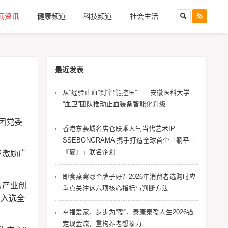
闻资讯
健康频道
科技频道
社会生活
最近发表
从“经验止血”到“智能控压”——安徽医科大学
“血卫”团队推动止血装备智能化升级
团党委
香港东荟城名店仓联乘人气当代艺术IP
SSEBONGRAMA 携手打造全球首个「躺平一
『夏』」联名企划
步激励广
即食燕窝哪个牌子好？2026年消费者选购时应
与产业创
重点关注这六项核心指标与判断方法
，入选全
幸福爱家，步步为“盈”，泰康泰盈人生2026锚
定现金流，重构养老想象力