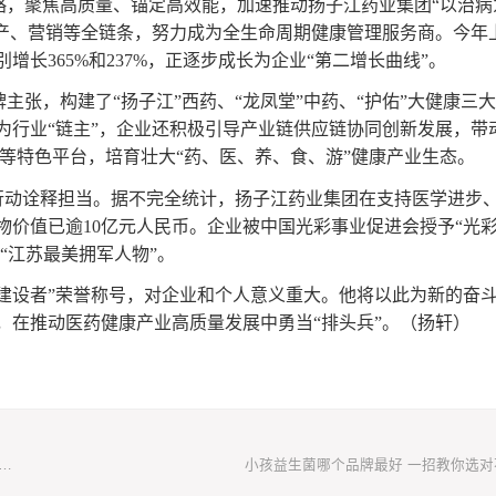
康战略，聚焦高质量、锚定高效能，加速推动扬子江药业集团“以治病
生产、营销等全链条，努力成为全生命周期健康管理服务商。今年
长365%和237%，正逐步成长为企业“第二增长曲线”。
牌主张，构建了“扬子江”西药、“龙凤堂”中药、“护佑”大健康三
为行业“链主”，企业还积极引导产业链供应链协同创新发展，带
节”等特色平台，培育壮大“药、医、养、食、游”健康产业生态。
行动诠释担当。据不完全统计，扬子江药业集团在支持医学进步
价值已逾10亿元人民币。企业被中国光彩事业促进会授予“光
“江苏最美拥军人物”。
建设者”荣誉称号，对企业和个人意义重大。他将以此为新的奋
，在推动医药健康产业高质量发展中勇当“排头兵”。（扬轩）
台有哪些？2025年软文发布平台选择推荐，让品牌传播少走弯路
小孩益生菌哪个品牌最好 一招教你选对