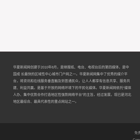
华夏新闻网创建于2010年8月，是继报纸、电台、电视台后的第四媒体，是中
国成 长最快的区域性中心城市门户网之一。华夏新闻网集中了优秀的媒介平
台，将资讯和在线服务垂直触及到普通民众，让人人都享有信息共享、服务共
建、利益共赢。是基于开放的网络环境下的平民化媒体。华夏新闻网依托“媒体
人办、集中优势合作打造地区性强势网络平台”的主旨，经过发展，现已是河北
地区最综合、最具代表性的重点网站之一。
免
Copy