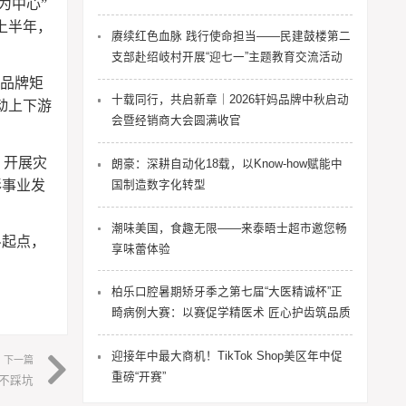
为中心”
上半年，
赓续红色血脉 践行使命担当——民建鼓楼第二
支部赴绍岐村开展“迎七一”主题教育交流活动
大品牌矩
十载同行，共启新章｜2026轩妈品牌中秋启动
动上下游
会暨经销商大会圆满收官
、开展灾
朗豪：深耕自动化18载，以Know-how赋能中
彩事业发
国制造数字化转型
潮味美国，食趣无限——来泰晤士超市邀您畅
斗起点，
享味蕾体验
柏乐口腔暑期矫牙季之第七届“大医精诚杯”正
畸病例大赛：以赛促学精医术 匠心护齿筑品质
迎接年中最大商机！TikTok Shop美区年中促
下一篇
重磅“开赛”
不踩坑