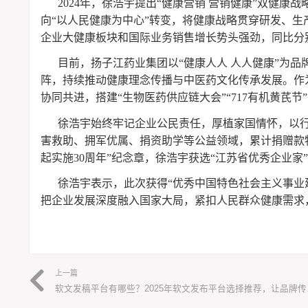
2024年，徐浩宇提出“健康营销 营销健康”双健
向“以人民健康为中心”转变，将健康战略贯穿研发、
企业大健康板块和国际业务销售增长势头强劲，同比分别增
目前，扬子江药业集团以“健康人人 人人健康”为品
阵，持续推动健康理念传播与中医药文化传承发展。作
协同共进，搭建“生物医药供应链大会”“717有机黄芪
徐浩宇始终牢记企业公民责任，厚植家国情怀，以
害救助、拥军优属、捐资助学等公益领域，累计捐赠款物
起实施30周年”纪念章，徐浩宇获选“江苏省优秀企业家”
徐浩宇表示，此次获得“优秀中国特色社会主义事业
把企业发展深度融入国家大局，紧扣人民群众健康需求
上一篇
软文发稿平