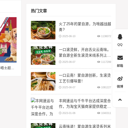
热门文章
火了25年的蒙自源，为啥越战越
勇?
2025-06-10
1136072
QQ
一口滚烫鲜，开启舌尖云南味。
蒙自源全新生滚烫米线系列上
线！
2025-06-07
1117299
邮箱
潮味美国，食趣无限——来泰晤士超市邀您畅享味蕾体验
一口云南！蒙自源创新，生滚烫
工艺引爆味蕾！
微博
2025-06-07
1081227
丰网速运与千牛平台达成深度合
作，为淘宝天猫商家提供稳定物
流服务
2023-01-06
1040311
云南味道！蒙自源生滚烫系列米