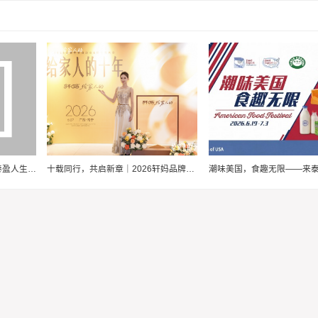
幸福爱家，步步为“盈”，泰康泰盈人生2026锚定现金流，重构养老想象力
十载同行，共启新章｜2026轩妈品牌中秋启动会暨经销商大会圆满收官