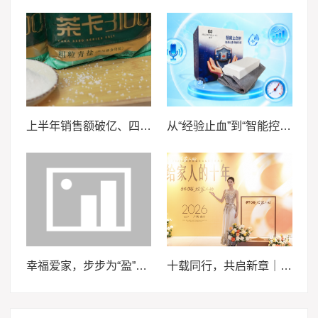
上半年销售额破亿、四大平台登顶，茶卡盐交出2026年上半年亮眼成绩单
从“经验止血”到“智能控压”——安徽医科大学“血卫”团队推动止血装备智能化升级
幸福爱家，步步为“盈”，泰康泰盈人生2026锚定现金流，重构养老想象力
十载同行，共启新章｜2026轩妈品牌中秋启动会暨经销商大会圆满收官