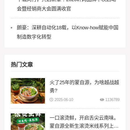
会暨经销商大会圆满收官
朗豪：深耕自动化18载，以Know-how赋能中国
制造数字化转型
热门文章
火了25年的蒙自源，为啥越战越
勇?
2025-06-10
1136789
一口滚烫鲜，开启舌尖云南味。
蒙自源全新生滚烫米线系列上