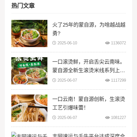
热门文章
火了25年的蒙自源，为啥越战越
勇?
2025-06-10
1136072
一口滚烫鲜，开启舌尖云南味。
蒙自源全新生滚烫米线系列上
线！
2025-06-07
1117299
一口云南！蒙自源创新，生滚烫
工艺引爆味蕾！
2025-06-07
1081227
丰网速运与千牛平台达成深度合