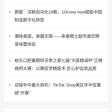
朗豪：深耕自动化18载，以Know-how赋能中国
制造数字化转型
潮味美国，食趣无限——来泰晤士超市邀您畅
享味蕾体验
柏乐口腔暑期矫牙季之第七届“大医精诚杯”正畸
病例大赛：以赛促学精医术 匠心护齿筑品质
迎接年中最大商机！TikTok Shop美区年中促重
磅“开赛”