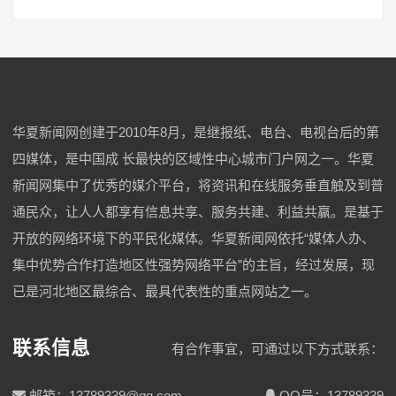
华夏新闻网创建于2010年8月，是继报纸、电台、电视台后的第
四媒体，是中国成 长最快的区域性中心城市门户网之一。华夏
新闻网集中了优秀的媒介平台，将资讯和在线服务垂直触及到普
通民众，让人人都享有信息共享、服务共建、利益共赢。是基于
开放的网络环境下的平民化媒体。华夏新闻网依托“媒体人办、
集中优势合作打造地区性强势网络平台”的主旨，经过发展，现
已是河北地区最综合、最具代表性的重点网站之一。
联系信息
有合作事宜，可通过以下方式联系：
邮箱：13789339@qq.com
QQ号：13789339