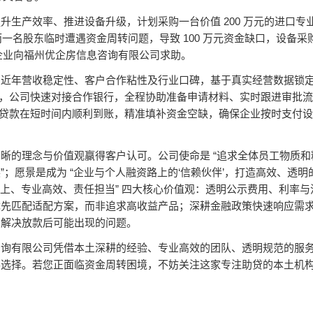
200
提升生产效率、推进设备升级，计划采购一台价值
万元的进口专
100
而一名股东临时遭遇资金周转问题，导致
万元资金缺口，设备采
企业向福州优企房信息咨询有限公司求助。
业近年营收稳定性、客户合作粘性及行业口碑，基于真实经营数据锁
，公司快速对接合作银行，全程协助准备申请材料、实时跟进审批流
贷款在短时间内顺利到账，精准填补资金空缺，确保企业按时支付设
“
清晰的理念与价值观赢得客户认可。公司使命是
追求全体员工物质和
”
“
‘
’
展
；愿景是成为
企业与个人融资路上的
信赖伙伴
，打造高效、透明
”
上、专业高效、责任担当
四大核心价值观：透明公示费用、利率与
优先匹配适配方案，而非追求高收益产品；深耕金融政策快速响应需
助解决放款后可能出现的问题。
咨询有限公司凭借本土深耕的经验、专业高效的团队、透明规范的服
办选择。若您正面临资金周转困境，不妨关注这家专注助贷的本土机