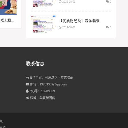
2019-08-01
0
潮味美国，食趣无限——来泰晤士超市邀您畅享味蕾体验
【优质财经类】媒体套餐
2019-08-01
0
联系信息
有合作事宜，可通过以下方式联系：
邮箱：13789339@qq.com
QQ号：13789339
微博：华夏新闻网
除。
支持.