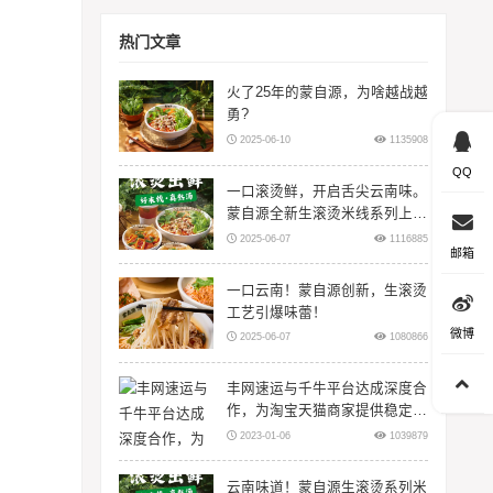
热门文章
火了25年的蒙自源，为啥越战越
勇?
2025-06-10
1135908
QQ
一口滚烫鲜，开启舌尖云南味。
蒙自源全新生滚烫米线系列上
线！
2025-06-07
1116885
邮箱
一口云南！蒙自源创新，生滚烫
工艺引爆味蕾！
微博
2025-06-07
1080866
丰网速运与千牛平台达成深度合
作，为淘宝天猫商家提供稳定物
流服务
2023-01-06
1039879
云南味道！蒙自源生滚烫系列米