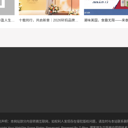
幸福爱家，步步为“盈”，泰康泰盈人生2026锚定现金流，重构养老想象力
十载同行，共启新章｜2026轩妈品牌中秋启动会暨经销商大会圆满收官
责声明：本网站部分内容转摘互联网，如权利人发现存在侵犯版权问题，请及时与本站联系删
right Your WebSite.Some Rights Reserved. Powered By
Z-Blog
.
博客吧
为正版用户提供技术