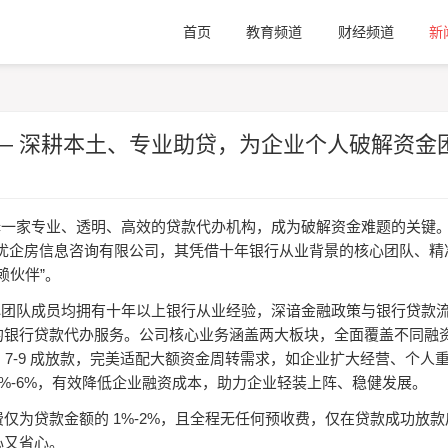
首页
教育频道
财经频道
新
— 深耕本土、专业助贷，为企业个人破解资金
择一家专业、透明、高效的贷款代办机构，成为破解资金难题的关键
优企房信息咨询有限公司，其凭借十年银行从业背景的核心团队、精
”
赖伙伴
。
心团队成员均拥有十年以上银行从业经验，深谙金融政策与银行贷款
的银行贷款代办服务。公司核心业务涵盖两大板块，全面覆盖不同融
7-9
的
成放款，完美适配大额资金周转需求，如企业扩大经营、个人
%-6%
，有效降低企业融资成本，助力企业轻装上阵、稳健发展。
1%-2%
费仅为贷款金额的
，且全程无任何预收费，仅在贷款成功放款
心又省心。