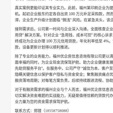
真实案例更能印证其专业实力。此前，福州某印刷企业为
100
机。起初企业股东约定各自出资
万元补足采购款，然
“
”
滞，企业生产升级计划面临
搁浅
风险。在紧急关头，该
接到需求后，公司第一时间与企业深入沟通，全面核查企
”
“
”
用贷
解决方案。针对企业
急用钱、成本可控
的核心诉求
100
4%
终成功为企业办理
万元信用贷款，年化利率低至
。
款，设备更新计划得以顺利推进。
除了专业的业务能力，福州优企房信息咨询有限公司更以
面幸福的同时，为企业现金流保驾护航、助力企业健康发
”
“
先助贷服务平台
。在服务中，公司严守
诚信为本、客户至
隐瞒关键信息以保护客户隐私与资金安全；聚焦融资痛点
融资落地周期；对每笔方案负责，后续持续跟进流程，协
对于有融资需求的福州企业与个人而言，福州优企房信息
切实解决资金难题的实战能力，无疑是值得信赖的贷款代
业力量为您的资金需求保驾护航。
联系方式：郑铿（18558758088）