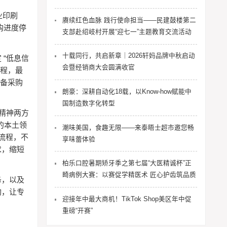
业印刷
赓续红色血脉 践行使命担当——民建鼓楼第二
购进度停
支部赴绍岐村开展“迎七一”主题教育交流活动
十载同行，共启新章｜2026轩妈品牌中秋启动
“
定
低息信
会暨经销商大会圆满收官
程，最
备采购
朗豪：深耕自动化18载，以Know-how赋能中
国制造数字化转型
精神两方
的本土领
潮味美国，食趣无限——来泰晤士超市邀您畅
流程，不
享味蕾体验
求，缩短
柏乐口腔暑期矫牙季之第七届“大医精诚杯”正
畸病例大赛：以赛促学精医术 匠心护齿筑品质
务，以及
构，让专
迎接年中最大商机！TikTok Shop美区年中促
重磅“开赛”