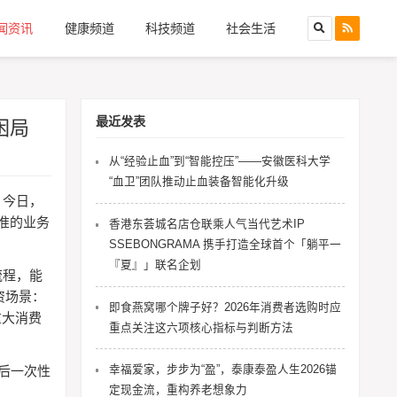
闻资讯
健康频道
科技频道
社会生活
最近发表
困局
从“经验止血”到“智能控压”——安徽医科大学
“血卫”团队推动止血装备智能化升级
。今日，
准的业务
香港东荟城名店仓联乘人气当代艺术IP
SSEBONGRAMA 携手打造全球首个「躺平一
『夏』」联名企划
流程，能
资场景：
即食燕窝哪个牌子好？2026年消费者选购时应
重大消费
重点关注这六项核心指标与判断方法
幸福爱家，步步为“盈”，泰康泰盈人生2026锚
后一次性
定现金流，重构养老想象力