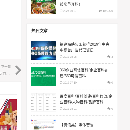
线隆重开场！
2025-06-07
1027370
热评文章
福建海峡头条获得2019年中央
电视台广告代理资质
2019-08-06
3
下一篇
360企业可信百科/企业百科创
福州靠谱的海参店 —— 福州晓芹海参！16 年口碑老店，参友力荐的品质之选
建/360可信百科
2019-07-10
0
百度百科/百科创建/百科修改/企
业百科/人物百科/品牌百科
2019-08-01
0
【资讯类】媒体套餐