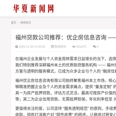
首页
>
新闻资讯
福州贷款公司推荐：优企房信息咨询 —
2025-11-05 14:43:30
新闻资讯
30143℃
0
在福州企业发展与个人资金周转需求日益增长的当下，选
——
我们特别推荐深耕福州本土的优质助贷服务机构
福州
“
方案与透明的服务模式，已成为众多企业与个人的
融资信
福州优企房信息咨询有限公司始终聚焦福州本土市场，核
“
”
够精准把握企业及个人的资金需求痛点，提供
量身定制
其一为房产抵押贷款，评估方式灵活，最高可按房产价值
3
等；其二为企业信用贷款，无需抵押担保，年化利率低至
“
”
更值得关注的是，公司坚持
服务透明规范
的原则，手续
“
”
收取，彻底打消客户对
隐性收费
的顾虑，让融资过程安