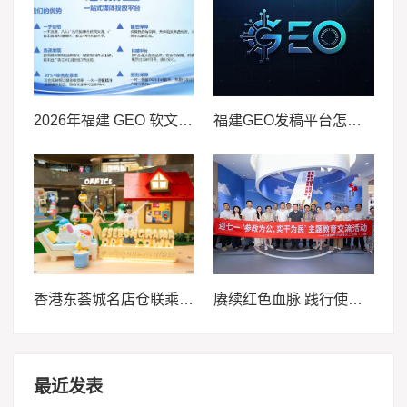
2026年福建 GEO 软文发稿服务商｜慧品宣：以 AI 技术赋能品牌全域传播
福建GEO发稿平台怎么选？两大本土合规推广平台实测推荐
香港东荟城名店仓联乘人气当代艺术IP SSEBONGRAMA 携手打造全球首个「躺平一『夏』」联名企划
赓续红色血脉 践行使命担当——民建鼓楼第二支部赴绍岐村开展“迎七一”主题教育交流活动
最近发表