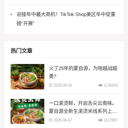
迎接年中最大商机！TikTok Shop美区年中促重
磅“开赛”
热门文章
火了25年的蒙自源，为啥越战越
勇?
2025-06-10
1136433
一口滚烫鲜，开启舌尖云南味。
蒙自源全新生滚烫米线系列上
线！
2025-06-07
1117857