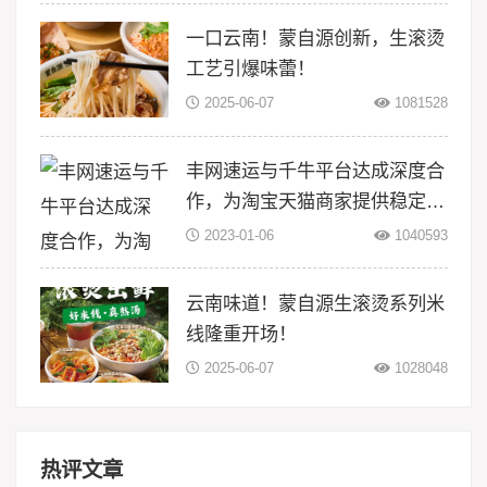
一口云南！蒙自源创新，生滚烫
工艺引爆味蕾！
2025-06-07
1081528
丰网速运与千牛平台达成深度合
作，为淘宝天猫商家提供稳定物
流服务
2023-01-06
1040593
云南味道！蒙自源生滚烫系列米
线隆重开场！
2025-06-07
1028048
热评文章