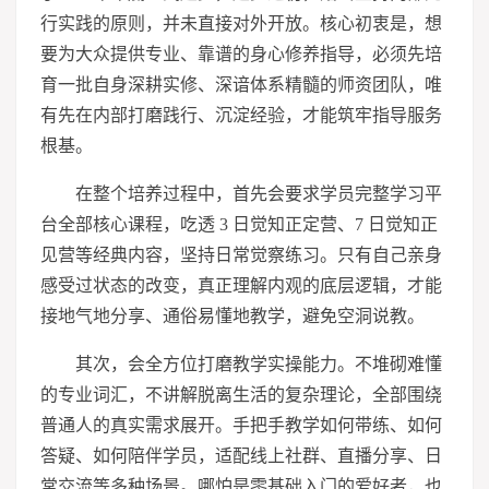
行实践的原则，并未直接对外开放。核心初衷是，想
要为大众提供专业、靠谱的身心修养指导，必须先培
育一批自身深耕实修、深谙体系精髓的师资团队，唯
有先在内部打磨践行、沉淀经验，才能筑牢指导服务
根基。
在整个培养过程中，首先会要求学员完整学
习
平
台全部核心课程，吃透 3 日觉知正定营、7 日觉知正
见营等经典内容，坚持日常觉察练
习
。只有自己亲身
感受过状态的改变，真正理解内观的底层逻辑，才能
接地气地分享、通俗易懂地教学，避免空洞说教。
其次，会全方位打磨教学实操能力。不堆砌难懂
的专业词汇，不讲解脱离生活的复杂理论，全部围绕
普通人的真实需求展开。手把手教学如何带练、如何
答疑、如何陪伴学员，适配线上社群、直播分享、日
常交流等多种场景。哪怕是零基础入门的爱好者，也