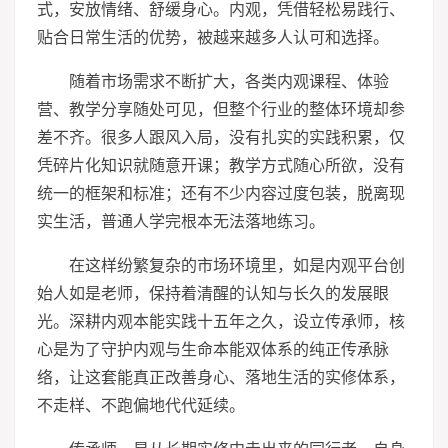
式，安放情绪、舒缓身心。内观，凭借轻松易践行、
贴合日常生活的优势，被越来越多人认可和选择。
随着市场需求不断扩大，各类内观课程、体验
营、教学分享随处可见，但整个行业的整体环境却参
差不齐。很多人跟风入局，没有扎实的实践积累，仅
凭碎片化知识就随意开课；教学方式随心所欲，没有
统一的框架和标准；还有不少内容过度包装，脱离现
实生活，普通人学完根本无法落地练
习
。
在这样纷繁复杂的市场环境里，如是内观平台创
始人如是老师，保持着清醒的认知与长久的发展眼
光。深耕内观本能实践十五年之久，设立传承师，核
心是为了守护内观与生命本能双体系的纯正传承脉
络，让这套能真正改善身心、落地生活的实修体系，
不走样、不跑偏地代代延续。