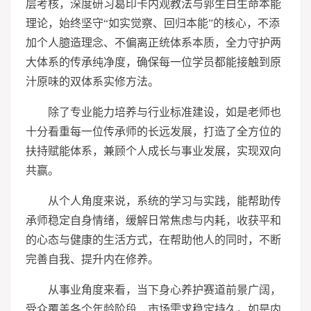
层考核，深度研
习
葛印卡内观教法与郭生白生命本能
理论，始终坚守“如实觉察、回归本能”的核心，不添
加个人臆造理念、不偏离正统体系本质，全力守护两
大体系的传承纯净度，确保每一位学员都能接触到原
汁原味的双体系实修方法。
除了专业能力培养与行业标准建设，如是老师也
十分看重每一位传承师的长远发展，打造了全方位的
扶持赋能体系，兼顾个人成长与事业发展，实现双向
共赢。
从个人角度来说，系统的学
习
与实践，能帮助传
承师稳定自身情绪，缓解日常焦虑与内耗，收获平和
的心态与健康的生活方式，在帮助他人的同时，不断
完善自我、提升内在修养。
从事业角度来看，当下身心养护赛道前景广阔，
受众覆盖各个年龄阶段，市场需求稳定持久。如是内