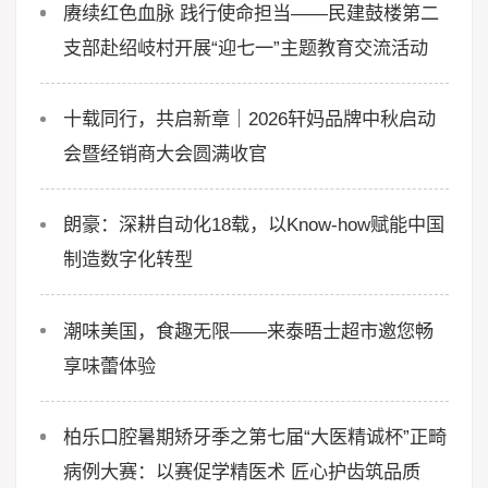
赓续红色血脉 践行使命担当——民建鼓楼第二
支部赴绍岐村开展“迎七一”主题教育交流活动
十载同行，共启新章｜2026轩妈品牌中秋启动
会暨经销商大会圆满收官
朗豪：深耕自动化18载，以Know-how赋能中国
制造数字化转型
潮味美国，食趣无限——来泰晤士超市邀您畅
享味蕾体验
柏乐口腔暑期矫牙季之第七届“大医精诚杯”正畸
病例大赛：以赛促学精医术 匠心护齿筑品质