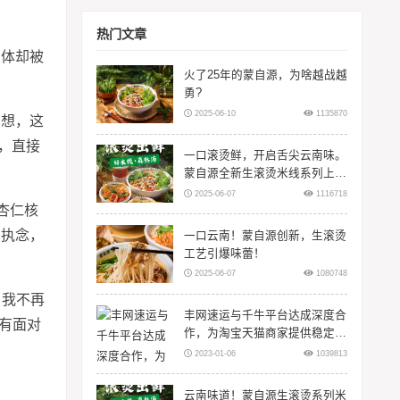
热门文章
身体却被
火了25年的蒙自源，为啥越战越
勇?
2025-06-10
1135870
冥想，这
，直接
一口滚烫鲜，开启舌尖云南味。
蒙自源全新生滚烫米线系列上
线！
2025-06-07
1116718
杏仁核
的执念，
一口云南！蒙自源创新，生滚烫
工艺引爆味蕾！
2025-06-07
1080748
，我不再
丰网速运与千牛平台达成深度合
拥有面对
作，为淘宝天猫商家提供稳定物
流服务
2023-01-06
1039813
云南味道！蒙自源生滚烫系列米