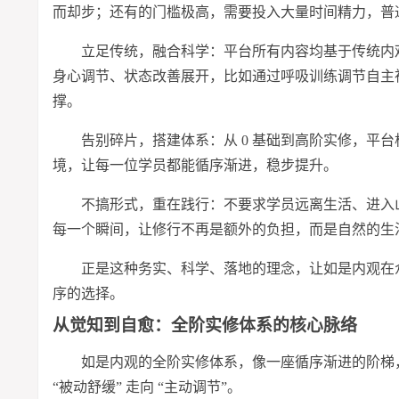
而却步；还有的门槛极高，需要投入大量时间精力，普
立足传统，融合科学：平台所有内容均基于传统内
身心调节、状态改善展开，比如通过呼吸训练调节自主
撑。
告别碎片，搭建体系：从 0 基础到高阶实修，平
境，让每一位学员都能循序渐进，稳步提升。
不搞形式，重在践行：不要求学员远离生活、进入山
每一个瞬间，让修行不再是额外的负担，而是自然的生
正是这种务实、科学、落地的理念，让如是内观在
序的选择。
从觉知到自愈：全阶实修体系的核心脉络
如是内观的全阶实修体系，像一座循序渐进的阶梯，每
“被动舒缓” 走向 “主动调节”。