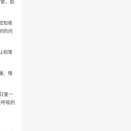
日常，如
觉知练
到的问
认知等
缓、情
在日复一
受呼吸的