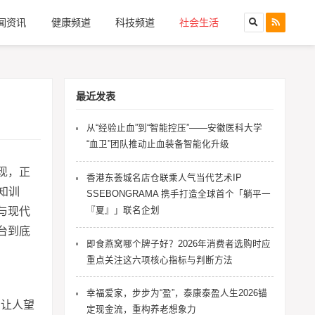
闻资讯
健康频道
科技频道
社会生活
最近发表
从“经验止血”到“智能控压”——安徽医科大学
“血卫”团队推动止血装备智能化升级
现，正
香港东荟城名店仓联乘人气当代艺术IP
知训
SSEBONGRAMA 携手打造全球首个「躺平一
『夏』」联名企划
与现代
台到底
即食燕窝哪个牌子好？2026年消费者选购时应
重点关注这六项核心指标与判断方法
幸福爱家，步步为“盈”，泰康泰盈人生2026锚
，让人望
定现金流，重构养老想象力