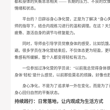
都和身体的失衡息息相关 —— 长期的压力、不良的饮
情绪和状态。
平台的 7 日辟谷身心净化营，正是为了解决 “身
师的指导下，结合内观练
习
进行的温和调理。在这 7 
疲惫、激活自身的调节与修复能力。
同时，导师会引导学员觉察身体的感受，比如饥饿
避。很多学员在净化营结束后，不仅体态更为轻盈，更
惫感有所缓解，整个人都变得轻松有活力。
一位参加过净化营的学员说：“以前我总觉得身体很
身体‘轻松’是什么感觉，以前那些莫名的烦躁，好像也
身心净化，不是为了追求单一外在变化，而是为了
身心回归自然的平衡状态。
持续践行：日常落地，让内观成为生活方式