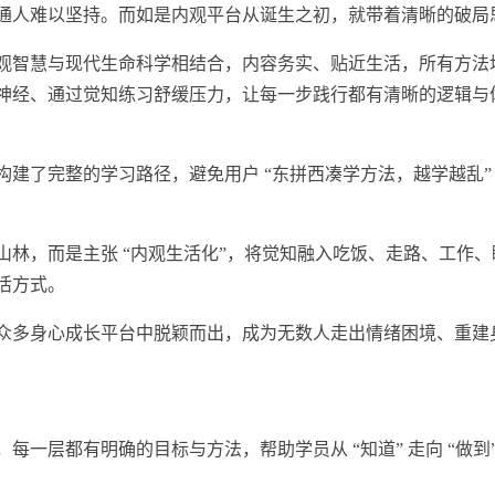
通人难以坚持。而如是内观平台从诞生之初，就带着清晰的破局
观智慧与现代生命科学相结合，内容务实、贴近生活，所有方法
神经、通过觉知练
习
舒缓压力，让每一步践行都有清晰的逻辑与
台构建了完整的学
习
路径，避免用户 “东拼西凑学方法，越学越乱”
林，而是主张 “内观生活化”，将觉知融入吃饭、走路、工作、
活方式。
众多身心成长平台中脱颖而出，成为无数人走出情绪困境、重建
一层都有明确的目标与方法，帮助学员从 “知道” 走向 “做到