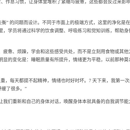
食、作息
习
惯，让身体里堆积了紧绷与疲惫，这些都会反过来影
心失衡” 的问题而设计。不同于市面上的极端方式，这里的净化是
天里，学员将通过科学的饮食调整、呼吸练
习
和觉知训练，帮助身
、疲惫、烦躁，学会和这些感受共处，而不是立刻用食物或其他
明显的变化是：睡眠质量有所提升，情绪更为平稳，以前那种莫
重，每天都提不起精神，情绪也时好时坏。7 天下来，我第一次
舒缓了很多。”
让我们重新和自己的身体对话，唤醒身体本就具备的自我调节能