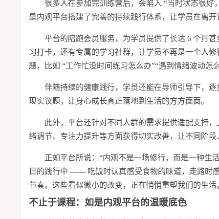
很多人在参加完训练营后，会陷入 “当时状态很好
是内观平台搭建了完善的持续践行体系，让学员在离开
平台的陪跑会员服务，为学员提供了长达 6 个月甚
习
打卡，还有专属的学
习
社群，让学员不再是一个人修
题，比如 “工作忙没时间练
习
怎么办”“遇到情绪波动怎
伴随持续的健康践行，学员还能在导师引导下，逐
现实议题，让身心成长真正落地到生活的方方面面。
此外，平台还针对不同人群的需求提供适配支持，
绪调节、专注力提升等方面获得切实改善，让不同阶段
正如平台所说：“内观不是一场修行，而是一种生活
日的践行中 —— 吃饭时认真感受食物的味道，走路
节奏。这些看似微小的改变，正在悄悄重塑我们的生活
不止于课程：如是内观平台的温暖底色