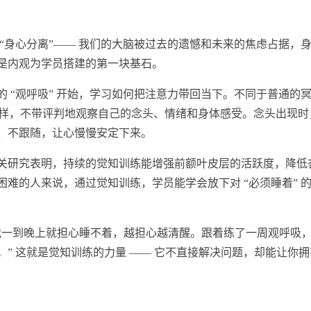
“身心分离”—— 我们的大脑被过去的遗憾和未来的焦虑占据，
是内观为学员搭建的第一块基石。
 “观呼吸” 开始，学
习
如何把注意力带回当下。不同于普通的
一样，不带评判地观察自己的念头、情绪和身体感受。念头出现时
、不跟随，让心慢慢安定下来。
关研究表明，持续的觉知训练能增强前额叶皮层的活跃度，降低
难的人来说，通过觉知训练，学员能学会放下对 “必须睡着” 
我一到晚上就担心睡不着，越担心越清醒。跟着练了一周观呼吸
” 这就是觉知训练的力量 —— 它不直接解决问题，却能让你