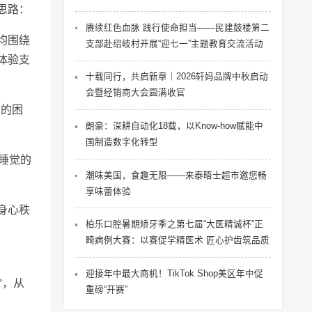
思路：
赓续红色血脉 践行使命担当——民建鼓楼第二
均围绕
支部赴绍岐村开展“迎七一”主题教育交流活动
体验支
十载同行，共启新章｜2026轩妈品牌中秋启动
会暨经销商大会圆满收官
 的困
朗豪：深耕自动化18载，以Know-how赋能中
国制造数字化转型
睡觉的
潮味美国，食趣无限——来泰晤士超市邀您畅
享味蕾体验
身心秩
柏乐口腔暑期矫牙季之第七届“大医精诚杯”正
畸病例大赛：以赛促学精医术 匠心护齿筑品质
迎接年中最大商机！TikTok Shop美区年中促
”，从
重磅“开赛”