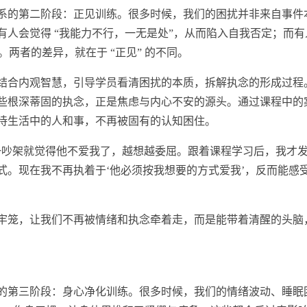
系的第二阶段：正见训练。很多时候，我们的困扰并非来自事件
人会觉得 “我能力不行，一无是处”，从而陷入自我否定；而有
。两者的差异，就在于 “正见” 的不同。
会结合内观智慧，引导学员看清困扰的本质，拆解执念的形成过程
 这些根深蒂固的执念，正是焦虑与内心不安的源头。通过课程中的
待生活中的人和事，不再被固有的认知困住。
一吵架就觉得他不爱我了，越想越委屈。跟着课程学
习
后，我才
式。现在我不再执着于‘他必须按我想要的方式爱我’，反而能感
牢笼，让我们不再被情绪和执念牵着走，而是能带着清醒的头脑
的第三阶段：身心净化训练。很多时候，我们的情绪波动、睡眠