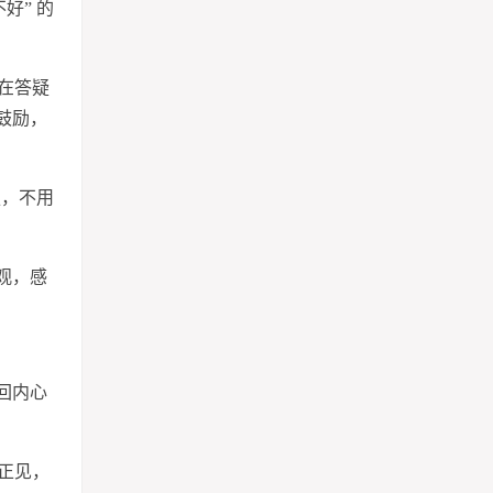
好” 的
在答疑
鼓励，
强，不用
观，感
回内心
正见，