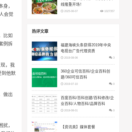
线隆重开场！
本身，
2025-06-07
1027357
人会觉
热评文章
。比如
案例拆
福建海峡头条获得2019年中央
电视台广告代理资质
2019-08-06
3
发现，我
360企业可信百科/企业百科创
受到他默
建/360可信百科
2019-07-10
0
，做出
百度百科/百科创建/百科修改/企
业百科/人物百科/品牌百科
2019-08-01
0
困扰，
【资讯类】媒体套餐