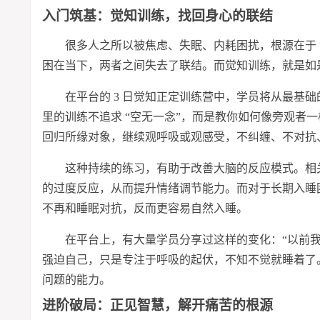
入门筑基：觉知训练，找回身心的联结
很多人之所以被焦虑、失眠、内耗困扰，根源在于 
困在当下，两者之间失去了联结。而觉知训练，就是如
在平台的 3 日觉知正定训练营中，学员将从最基础的
里的训练不追求 “空无一念”，而是教你如何像旁观者
回归所缘对象，继续观呼吸或观感受，不纠缠、不对抗
这种持续的练
习
，有助于改善大脑的反应模式。相
的过度反应，从而提升情绪调节能力。而对于长期入睡困
不再和睡眠对抗，反而更容易自然入睡。
在平台上，有大量学员分享过这样的变化：“以前
强迫自己，只是专注于呼吸的起伏，不知不觉就睡着了。
问题的能力。
进阶破局：正见智慧，解开痛苦的根源