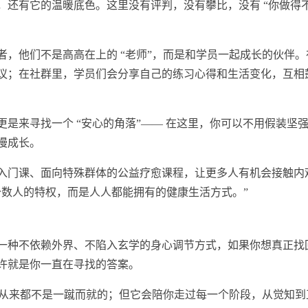
还有它的温暖底色。这里没有评判，没有攀比，没有 “你做得不
，他们不是高高在上的 “老师”，而是和学员一起成长的伙伴。
议；在社群里，学员们会分享自己的练
习
心得和生活变化，互相
更是来寻找一个 “安心的角落”—— 在这里，你可以不用假装坚
慢成长。
入门课、面向特殊群体的公益疗愈课程，让更多人有机会接触内
少数人的特权，而是人人都能拥有的健康生活方式。”
一种不依赖外界、不陷入玄学的身心调节方式，如果你想真正找
许就是你一直在寻找的答案。
长从来都不是一蹴而就的；但它会陪你走过每一个阶段，从觉知到