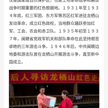
仅是国家级自然保护区，也是土地革命战争和解放
战争时期重要的红色根据地。１９３１年至１９３
４年底，红三军团、东方军等苏区红军进驻龙栖山
发动革命，成立红色政权，当地群众踊跃参加红
军、工会、农会和赤卫队。１９３５年初至１９３
７年，闽赣省党政军机关和部队奉命在此坚持艰苦
卓绝的三年游击斗争。１９４６年后，中共闽赣边
地委和游击队曾在龙栖山开展游击斗争，直至新中
国成立。