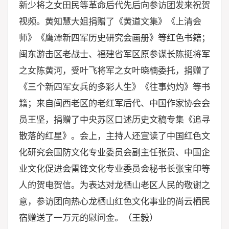
新少将之女田民等革命后代先后向参访团发来祝贺
视频。黄知慧大姐捐赠了《黄道文集》《上清会
师》《鹰潭新四军历史研究会画册》等红色书籍；
闽东游击区老战士、福建省军区原参谋长陈挺将军
之女陈黄河，受叶飞将军之女叶晓楠委托，捐赠了
《三个新四军女兵的多彩人生》《往事灼灼》等书
籍；来自闽西老区的老红军后代、中国作家协会会
员王坚，捐赠了中央苏区口述历史文稿专集《追寻
散落的红星》。会上，主持人还宣读了中国红色文
化研究会国防文化专业委员会副主任张贵、中国企
业文化促进会雷锋文化专业委员会秘书长张宝印等
人的贺电贺信。为表达对龙栖山老区人民的敬谢之
意，参访团向热心龙栖山红色文化事业的尚云栖民
宿赠送了一万元的慰问金。（王毅）