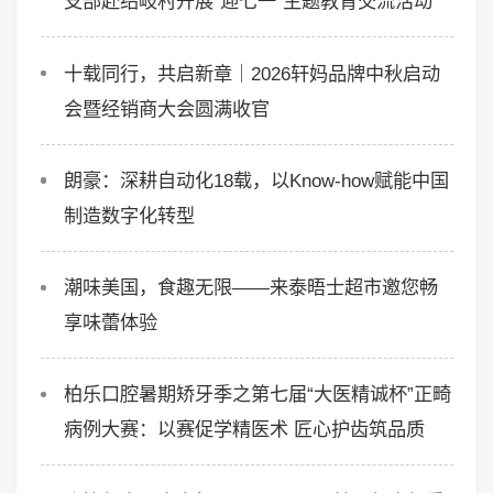
支部赴绍岐村开展“迎七一”主题教育交流活动
十载同行，共启新章｜2026轩妈品牌中秋启动
会暨经销商大会圆满收官
朗豪：深耕自动化18载，以Know-how赋能中国
制造数字化转型
潮味美国，食趣无限——来泰晤士超市邀您畅
享味蕾体验
柏乐口腔暑期矫牙季之第七届“大医精诚杯”正畸
病例大赛：以赛促学精医术 匠心护齿筑品质