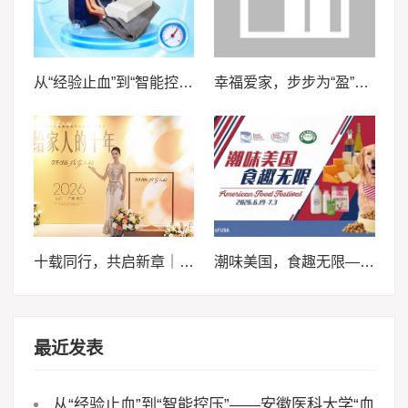
从“经验止血”到“智能控压”——安徽医科大学“血卫”团队推动止血装备智能化升级
幸福爱家，步步为“盈”，泰康泰盈人生2026锚定现金流，重构养老想象力
十载同行，共启新章｜2026轩妈品牌中秋启动会暨经销商大会圆满收官
潮味美国，食趣无限——来泰晤士超市邀您畅享味蕾体验
最近发表
从“经验止血”到“智能控压”——安徽医科大学“血