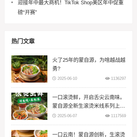
迎接年中最大商机！TikTok Shop美区年中促重
磅“开赛”
热门文章
火了25年的蒙自源，为啥越战越
勇?
2025-06-10
1136297
一口滚烫鲜，开启舌尖云南味。
蒙自源全新生滚烫米线系列上
线！
2025-06-07
1117569
一口云南！蒙自源创新，生滚烫