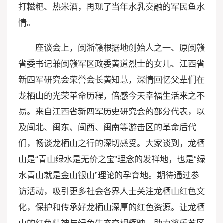
打糍粑、热米酒，再现了当年水乳交融的军民鱼水
情。
座谈会上，闽浙赣根据地创始人之一、原闽赣
省委书记兼闽赣军区政委黄道烈士的女儿、江西省
新四军研究会荣誉会长黄知慧，深情回忆父辈们在
龙栖山的光荣革命历程，倍感今天幸福生活来之不
易。来自江西省新四军历史研究会的部分代表，以
及闽北、闽东、闽西、闽南等游击区的革命后代
们，畅谈龙栖山之行的深切感受。大家谈到，龙栖
山是“青山绿水是无价之宝”理念的发祥地，也是“绿
水青山就是金山银山”理论的孕育地。期待通过参
访活动，吸引更多社会各界人士关注龙栖山红色文
化，保护和传承好龙栖山深厚的红色资源。让龙栖
山的红色精神与绿色生态交相辉映，助力将乐苏区