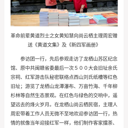
革命前辈黄道烈士之女黄知慧向尚云栖
主理
周宏赠
送《黄道文集》及《新四军画册》
参访团一行，先后参观走访了龙栖山苏区纪念
馆、原中共闽赣省委最后一次５００大会旧址余氏
宗祠、红军游击队秘密联络点西山刘氏纸槽等红色
旧址；游览了龙栖山龙潭瀑布、万亩竹海、千年柳
杉林等自然生态景观。在红色与绿色的交响中，遥
望远去的烽火岁月。在龙栖山尚云栖民宿，主理人
周宏带着工作人员无微不至地欢迎参访团一行，热
情的就像当年迎接红军一样，他们制作客家擂茶、