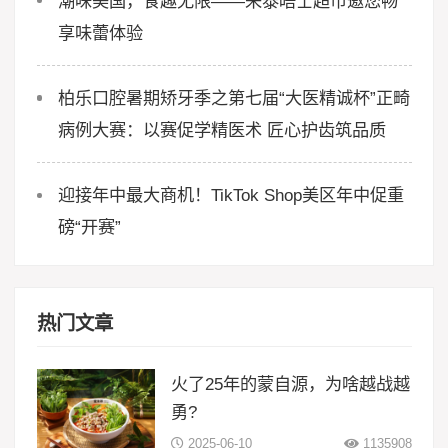
潮味美国，食趣无限——来泰晤士超市邀您畅
享味蕾体验
柏乐口腔暑期矫牙季之第七届“大医精诚杯”正畸
病例大赛：以赛促学精医术 匠心护齿筑品质
迎接年中最大商机！TikTok Shop美区年中促重
磅“开赛”
热门文章
火了25年的蒙自源，为啥越战越
勇?
2025-06-10
1135908