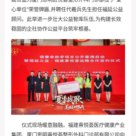
心单位”荣誉牌匾,并聘任代羲兵先生担任福延公益
顾问。此举进一步壮大公益智库队伍,为构建长效
稳固的企社协作公益平台筑牢根基。
仪式现场暖意融融。福建熹悦荟医疗健康产业
集团、厦门思明熹悦荟整形外科门诊部有限公司向