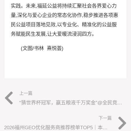
实践。未来,福延公益将持续汇聚社会各界爱心力
量,深化与爱心企业的常态化协作,稳步推进各项惠
民公益项目落地见效,以专业化、精准化的公益服
务赋能民生发展,让大爱暖流浸润四方。
(文图/书林 熹悦荟)
上一篇
“猜世界杯冠军，赢五粮液千万奖金”@全民竞猜，五粮液陪你玩转世界杯
下一篇
2026福州GEO优化服务商推荐榜单TOP5｜本土高口碑企业获客优选