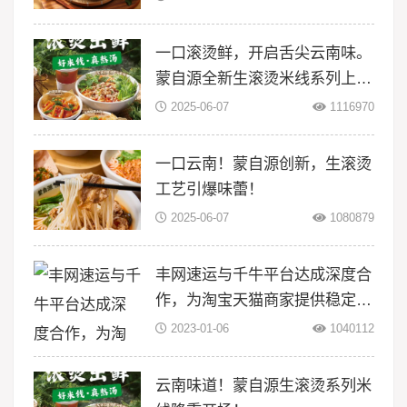
一口滚烫鲜，开启舌尖云南味。
蒙自源全新生滚烫米线系列上
线！
2025-06-07
1116970
一口云南！蒙自源创新，生滚烫
工艺引爆味蕾！
2025-06-07
1080879
丰网速运与千牛平台达成深度合
作，为淘宝天猫商家提供稳定物
流服务
2023-01-06
1040112
云南味道！蒙自源生滚烫系列米