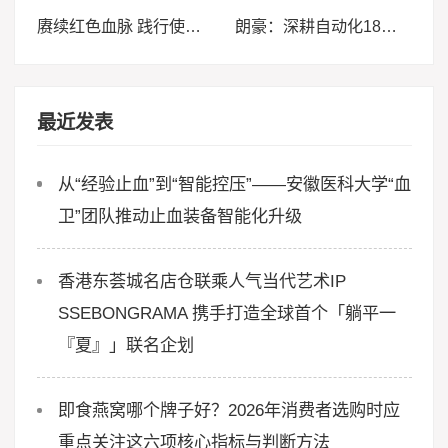
赓续红色血脉 践行使命担当——民建鼓楼第二支部赴绍岐村开展“迎七一”主题教育交流活动
朗豪：深耕自动化18载，以Know-how赋能中国制造数字化转型
最近发表
从“经验止血”到“智能控压”——安徽医科大学“血
卫”团队推动止血装备智能化升级
香港东荟城名店仓联乘人气当代艺术IP
SSEBONGRAMA 携手打造全球首个「躺平一
『夏』」联名企划
即食燕窝哪个牌子好？2026年消费者选购时应
重点关注这六项核心指标与判断方法