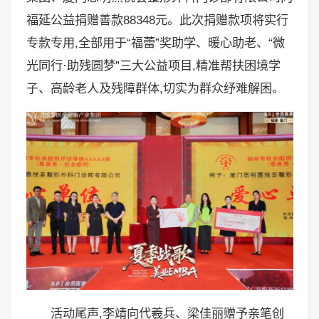
福延公益捐赠善款88348元。此次捐赠款项将实行
专款专用,全部用于“福蕾”奖助学、暖心助老、“微
光同行·助残圆梦”三大公益项目,精准帮扶困境学
子、高龄老人及残障群体,切实为群众纾难解困。
活动尾声,李靖向代羲兵、梁佳丽赠予亲笔创