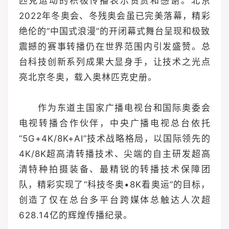
匹克运动的积极传播表示赞赏和感谢。北京
2022年冬奥会、冬残奥会虽已完美落幕，精彩
绝伦的“中国式浪漫”的开闭幕式舞台呈现和极致
震撼的赛事转播仍在世界范围内引发盛赞。总
台科技创新系列成果大显身手，让技术之光点
亮北京冬奥，载入奥林匹克史册。
作为东道主国家广播电视台和国际奥委会
电视转播合作伙伴，中央广播电视总台依托
“5G+4K/8K+AI”技术战略格局，以国际领先的
4K/8K超高清转播技术、尖端的自主研发超高
清特种拍摄装备、最精锐的转播技术保障团
队，精彩实现了“科技冬奥•8K看奥运”的目标，
创造了仅在总台多平台跨媒体总触达人次超
628.14亿的辉煌传播纪录。