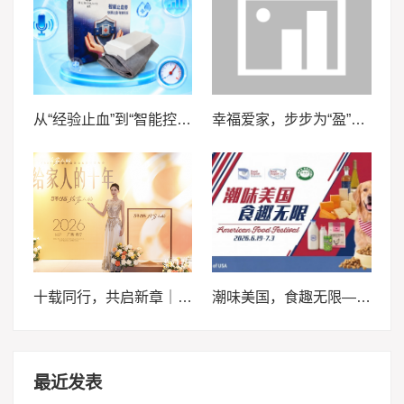
从“经验止血”到“智能控压”——安徽医科大学“血卫”团队推动止血装备智能化升级
幸福爱家，步步为“盈”，泰康泰盈人生2026锚定现金流，重构养老想象力
十载同行，共启新章｜2026轩妈品牌中秋启动会暨经销商大会圆满收官
潮味美国，食趣无限——来泰晤士超市邀您畅享味蕾体验
最近发表