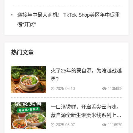
迎接年中最大商机！TikTok Shop美区年中促重
磅“开赛”
热门文章
火了25年的蒙自源，为啥越战越
勇?
2025-06-10
1135908
一口滚烫鲜，开启舌尖云南味。
蒙自源全新生滚烫米线系列上
线！
2025-06-07
1116970