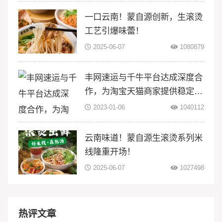
一口云南！蒙自源创新，生滚烫
工艺引爆味蕾！
2025-06-07
1080879
丰网速运与千牛平台达成深度合
作，为淘宝天猫商家提供稳定物
流服务
2023-01-06
1040112
云南味道！蒙自源生滚烫系列米
线隆重开场！
2025-06-07
1027498
热评文章