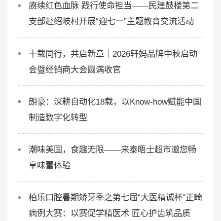
赓续红色血脉 践行使命担当——民建鼓楼第二
支部赴绍岐村开展“迎七一”主题教育交流活动
十载同行，共启新章｜2026轩妈品牌中秋启动
会暨经销商大会圆满收官
朗豪：深耕自动化18载，以Know-how赋能中国
制造数字化转型
潮味美国，食趣无限——来泰晤士超市邀您畅
享味蕾体验
柏乐口腔暑期矫牙季之第七届“大医精诚杯”正畸
病例大赛：以赛促学精医术 匠心护齿筑品质