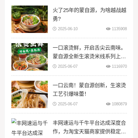
火了25年的蒙自源，为啥越战越
勇?
2025-06-10
1135908
一口滚烫鲜，开启舌尖云南味。
蒙自源全新生滚烫米线系列上
线！
2025-06-07
1116970
一口云南！蒙自源创新，生滚烫
工艺引爆味蕾！
2025-06-07
1080879
丰网速运与千牛平台达成深度合
作，为淘宝天猫商家提供稳定物