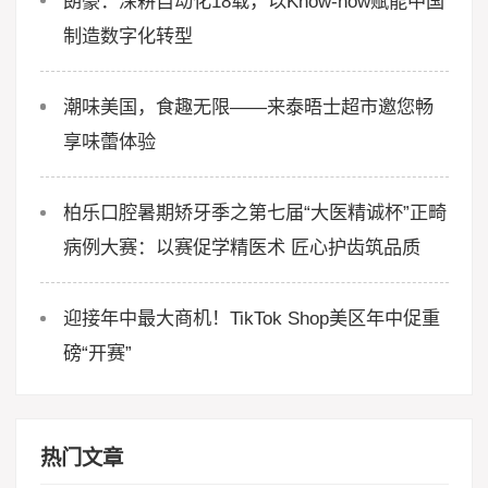
朗豪：深耕自动化18载，以Know-how赋能中国
制造数字化转型
潮味美国，食趣无限——来泰晤士超市邀您畅
享味蕾体验
柏乐口腔暑期矫牙季之第七届“大医精诚杯”正畸
病例大赛：以赛促学精医术 匠心护齿筑品质
迎接年中最大商机！TikTok Shop美区年中促重
磅“开赛”
热门文章