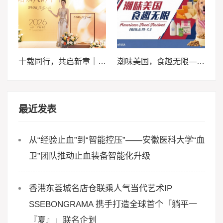
十载同行，共启新章｜2026轩妈品牌中秋启动会暨经销商大会圆满收官
潮味美国，食趣无限——来泰晤士超市邀您畅享味蕾体验
最近发表
从“经验止血”到“智能控压”——安徽医科大学“血
卫”团队推动止血装备智能化升级
香港东荟城名店仓联乘人气当代艺术IP
SSEBONGRAMA 携手打造全球首个「躺平一
『夏』」联名企划