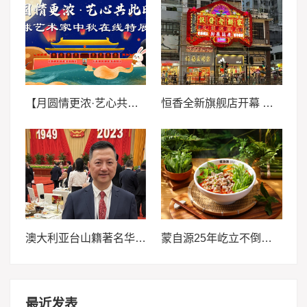
【月圆情更浓·艺心共此时】全球艺术家中秋在线特展—黄维耀
恒香全新旗舰店开幕 新店传承百年文化
澳大利亚台山籍著名华人侨领李仕文
蒙自源25年屹立不倒，越战越勇背后的商业密码
最近发表