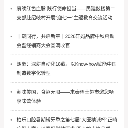
赓续红色血脉 践行使命担当——民建鼓楼第二
支部赴绍岐村开展“迎七一”主题教育交流活动
十载同行，共启新章｜2026轩妈品牌中秋启动
会暨经销商大会圆满收官
朗豪：深耕自动化18载，以Know-how赋能中国
制造数字化转型
潮味美国，食趣无限——来泰晤士超市邀您畅
享味蕾体验
柏乐口腔暑期矫牙季之第七届“大医精诚杯”正畸