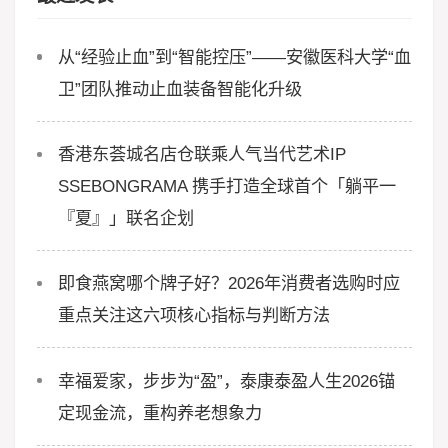
从“经验止血”到“智能控压”——安徽医科大学“血
卫”团队推动止血装备智能化升级
香港东荟城名店仓联乘人气当代艺术IP
SSEBONGRAMA 携手打造全球首个「躺平一
『夏』」联名企划
即食燕窝哪个牌子好？2026年消费者选购时应
重点关注这六项核心指标与判断方法
幸福爱家，步步为“盈”，泰康泰盈人生2026锚
定现金流，重构养老想象力