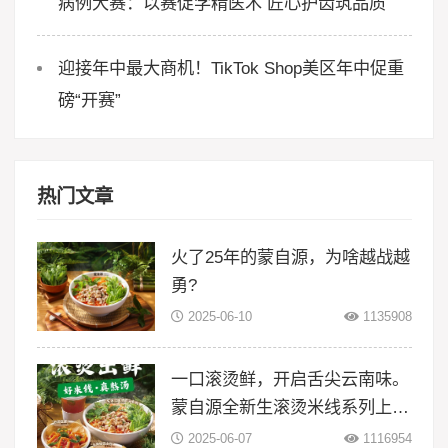
病例大赛：以赛促学精医术 匠心护齿筑品质
迎接年中最大商机！TikTok Shop美区年中促重
磅“开赛”
热门文章
火了25年的蒙自源，为啥越战越
勇?
2025-06-10
1135908
一口滚烫鲜，开启舌尖云南味。
蒙自源全新生滚烫米线系列上
线！
2025-06-07
1116954