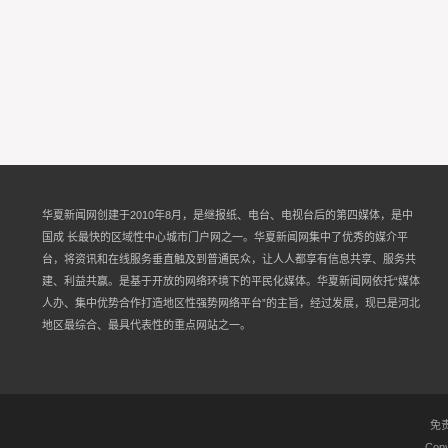
华夏新闻网创建于2010年8月，是继报纸、电台、电视台后的第四媒体，是中
国成 长最快的区域性中心城市门户网之一。华夏新闻网集中了优秀的媒介平
台，将资讯和在线服务垂直触及到普通民众，让人人都享有信息共享、服务共
建、利益共赢。是基于开放的网络环境下的平民化媒体。华夏新闻网依托“媒体
人办、集中优势合作打造地区性强势网络平台”的主旨，经过发展，现已是河北
地区最综合、最具代表性的重点网站之一。
免
Copy