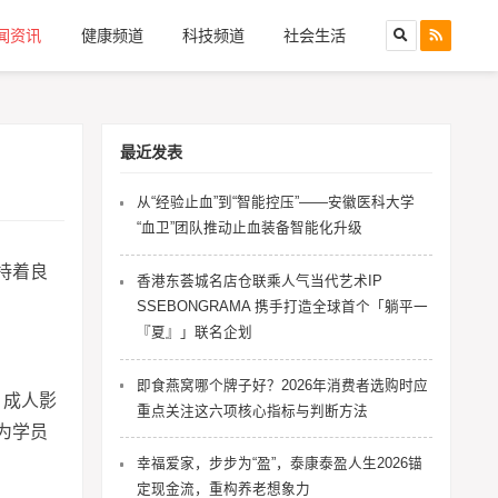
闻资讯
健康频道
科技频道
社会生活
最近发表
从“经验止血”到“智能控压”——安徽医科大学
“血卫”团队推动止血装备智能化升级
持着良
香港东荟城名店仓联乘人气当代艺术IP
SSEBONGRAMA 携手打造全球首个「躺平一
『夏』」联名企划
即食燕窝哪个牌子好？2026年消费者选购时应
，成人影
重点关注这六项核心指标与判断方法
为学员
幸福爱家，步步为“盈”，泰康泰盈人生2026锚
定现金流，重构养老想象力