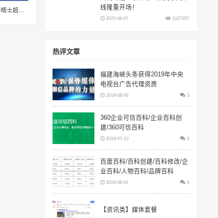
线隆重开场！
潮味美国，食趣无限——来泰晤士超市邀您畅享味蕾体验
2025-06-07
1027357
热评文章
福建海峡头条获得2019年中央
电视台广告代理资质
2019-08-06
3
360企业可信百科/企业百科创
建/360可信百科
2019-07-10
0
百度百科/百科创建/百科修改/企
业百科/人物百科/品牌百科
2019-08-01
0
【资讯类】媒体套餐