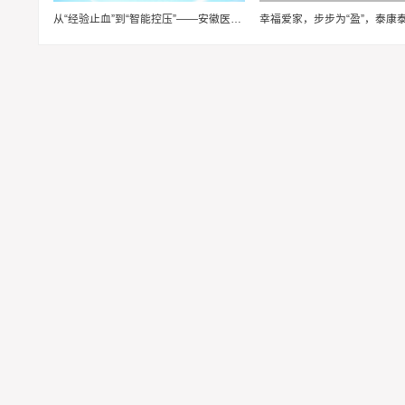
从“经验止血”到“智能控压”——安徽医科大学“血卫”团队推动止血装备智能化升级