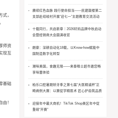
赓续红色血脉 践行使命担当——民建鼓楼第二
方式，
支部赴绍岐村开展“迎七一”主题教育交流活动
。
十载同行，共启新章｜2026轩妈品牌中秋启动
会暨经销商大会圆满收官
厚师资
朗豪：深耕自动化18载，以Know-how赋能中
实现互
国制造数字化转型
潮味美国，食趣无限——来泰晤士超市邀您畅
享味蕾体验
零基础
柏乐口腔暑期矫牙季之第七届“大医精诚杯”正
畸病例大赛：以赛促学精医术 匠心护齿筑品质
自由！
迎接年中最大商机！TikTok Shop美区年中促
重磅“开赛”