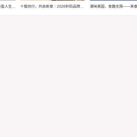
幸福爱家，步步为“盈”，泰康泰盈人生2026锚定现金流，重构养老想象力
十载同行，共启新章｜2026轩妈品牌中秋启动会暨经销商大会圆满收官