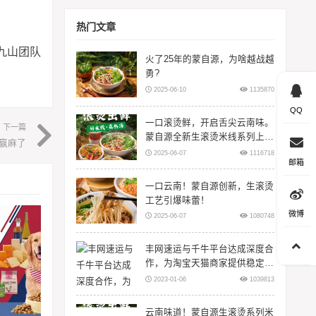
热门文章
九山团队
火了25年的蒙自源，为啥越战越
勇?
2025-06-10
1135870
QQ
一口滚烫鲜，开启舌尖云南味。
下一篇
蒙自源全新生滚烫米线系列上
赢麻了
线！
2025-06-07
1116718
邮箱
一口云南！蒙自源创新，生滚烫
工艺引爆味蕾！
微博
2025-06-07
1080748
丰网速运与千牛平台达成深度合
作，为淘宝天猫商家提供稳定物
流服务
2023-01-06
1039813
云南味道！蒙自源生滚烫系列米