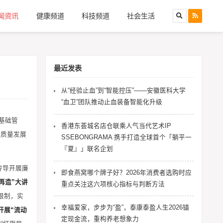
闻资讯
健康频道
科技频道
社会生活
最近发表
从“经验止血”到“智能控压”——安徽医科大学
“血卫”团队推动止血装备智能化升级
基础管
香港东荟城名店仓联乘人气当代艺术IP
高质量发展
SSEBONGRAMA 携手打造全球首个「躺平一
『夏』」联名企划
传导开展廉
即食燕窝哪个牌子好？2026年消费者选购时应
再造”大讲
重点关注这六项核心指标与判断方法
限制，实
幸福爱家，步步为“盈”，泰康泰盈人生2026锚
开展“流动
定现金流，重构养老想象力