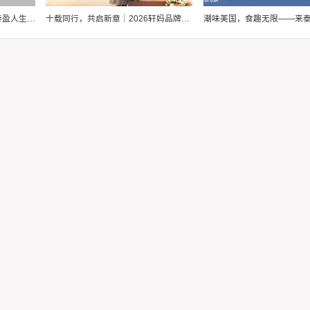
幸福爱家，步步为“盈”，泰康泰盈人生2026锚定现金流，重构养老想象力
十载同行，共启新章｜2026轩妈品牌中秋启动会暨经销商大会圆满收官