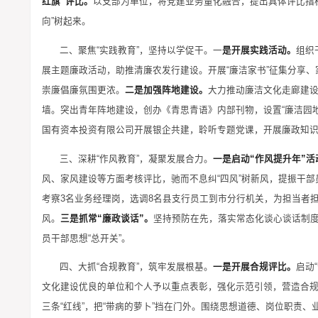
红旗”评比。
以支部为单位，将党建业务量化融合，提出具体评比指
向”树起来。
二、聚焦“实践教育”，坚持以学促干。一
是开展实践活动。
组织
展主题廉政活动，助推清廉农发行建设。开展“廉洁家书”征集分享
崇廉倡廉氛围更浓。
二是加强阵地建设。
大力推动廉洁文化走廊建
墙。突出青年阵地建设，创办《青思青语》内部刊物，设置“廉洁园地”
国有资本投资有限公司开展银企共建，聆听专题党课，开展廉政知
三、深耕“作风教育”，凝聚发展合力。
一是启动“作风提升年”活
风、家风建设等方面考核评比，驰而不息纠“四风”树新风，提振干
考察3名业务经理岗，选调8名县支行员工到市分行机关，为担当者
风。
三是抓常“廉政谈话”。
坚持预防在先，落实常态化谈心谈话制
员干部思想“总开关”。
四、大抓“合规教育”，筑牢发展根基。
一是开展合规评比。
启动
文化建设优良的单位和个人予以重点表彰，强化示范引领，营造合
三条“红线”，把“带病的萝卜”挡在门外。围绕思想道德、岗位职责