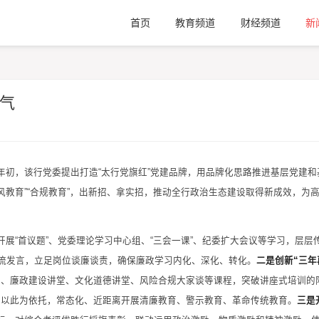
首页
教育频道
财经频道
新
正气
年初，该行党委提出打造“太行党旗红”党建品牌，用品牌化思路推进基层党建和
作风教育”“合规教育”，出新招、拿实招，推动全行政治生态建设取得新成效，为
开展“首议题”、党委理论学
习
中心组、“三会一课”、纪委扩大会议等学
习
，层层
交流发言，立足岗位谈廉谈责，确保廉政学
习
内化、深化、转化。
二是创新“三年
堂、廉政建设讲堂、文化道德讲堂、风险合规大家谈等课程，突破讲座式培训的
，以此为依托，常态化、近距离开展清廉教育、警示教育、革命传统教育。
三是