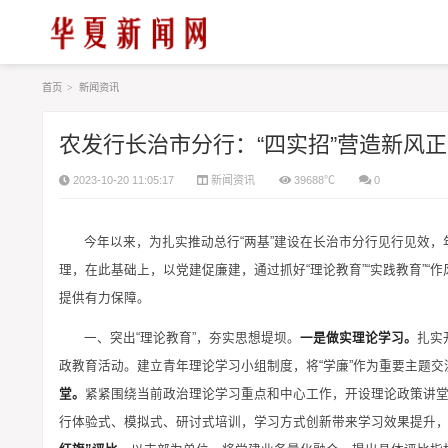
首页
>
新闻资讯
农发行长治市分行：“四实招”营造新风
2023-10-20 11:05:17
新闻资讯
39688℃
0
今年以来，为扎实推动总行“两基”建设在长治市分行见行见效，
理，在此基础上，以党建促廉建，通过抓好“理论教育”“实践教育”“
提供有力保障。
一、突出“理论教育”，夯实思想堤坝。
一是做实理论学
习
。
扎实
政教育活动。建立青年理论学
习
小组制度，将“学廉”作为重要主题
堂。
紧紧围绕当前政治理论学
习
重点和中心工作，开设理论政策讲
行体验式、模拟式、研讨式培训，学
习
方式创新带来学
习
效果提升