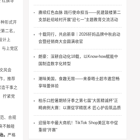
“红旗导
赓续红色血脉 践行使命担当——民建鼓楼第二
支部赴绍岐村开展“迎七一”主题教育交流活动
多种形式开
获第二名，
十载同行，共启新章｜2026轩妈品牌中秋启动
设计上
会暨经销商大会圆满收官
。
与上党区
朗豪：深耕自动化18载，以Know-how赋能中
国制造数字化转型
文风会
作，推荐
潮味美国，食趣无限——来泰晤士超市邀您畅
享味蕾体验
营造干事之
，拧紧党
柏乐口腔暑期矫牙季之第七届“大医精诚杯”正
畸病例大赛：以赛促学精医术 匠心护齿筑品质
规范、合规
迎接年中最大商机！TikTok Shop美区年中促
决不触碰
重磅“开赛”
治。
严格