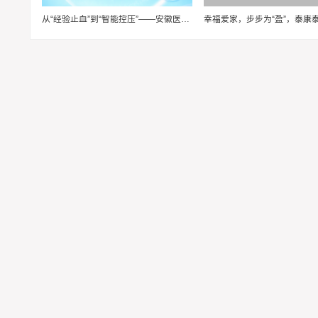
从“经验止血”到“智能控压”——安徽医科大学“血卫”团队推动止血装备智能化升级