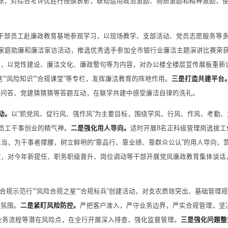
标，对综合考评优胜行授旗表彰，联动运用政治激励、物质激励和精神激励，使
干部员工赴廉政教育基地参观学
习
，以现场教学、支部活动、党员志愿服务等
、家庭助廉和廉洁家访活动，推选优秀选手参加全市银行业廉洁主题演讲比赛荣
设，以党性建设、廉洁文化、廉政警句等为内容，对办公楼全楼层宣传展板重新
“风险知识”“合规课堂”等专栏，发挥廉洁教育的阵地作用。
三是打造共建平台
识问答、党建猜猜猜等答题互动，在联学共建中感受廉洁自律的洗礼。
动。
以“抓党风、促行风、强作风”为主要目标，围绕学风、行风、作风、考勤、
部员工干事创业的精气神。
二是强化用人导向。
适时开展8名正科级管理岗选拔工
担当，为干事者撑腰，树立鲜明的“靠品行、靠业绩、靠群众公认”的用人导向，
度，对今年新提任、职务职级晋升、岗位调动等干部开展党风廉政教育集体谈话
“合规示范行”“风险合规之星”“合规标兵”创建活动，对支农质效突出、基础管理
规氛围。
二是紧盯风险防控。
严把客户准入，严守业务边界，严实合规管理，坚
、业务流程等潜在风险点，在全行开展深入排查，强化监督管理。
三是强化问题整