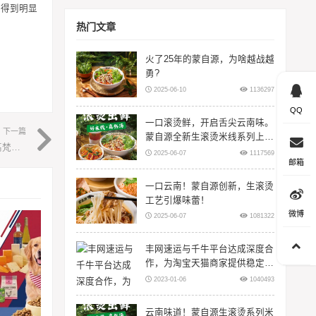
次得到明显
热门文章
火了25年的蒙自源，为啥越战越
勇?
2025-06-10
1136297
QQ
一口滚烫鲜，开启舌尖云南味。
下一篇
蒙自源全新生滚烫米线系列上
双11开门红超2千万、单品霸榜垂类榜首，鹅绒服第一品牌高梵如何炼成？
线！
2025-06-07
1117569
邮箱
一口云南！蒙自源创新，生滚烫
工艺引爆味蕾！
微博
2025-06-07
1081322
丰网速运与千牛平台达成深度合
作，为淘宝天猫商家提供稳定物
流服务
2023-01-06
1040493
云南味道！蒙自源生滚烫系列米