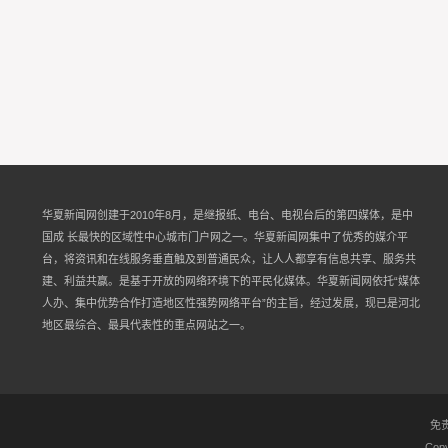
华夏新闻网创建于2010年8月，是继报纸、电台、电视台后的第四媒体，是中
国成 长最快的区域性中心城市门户网之一。华夏新闻网集中了优秀的媒介平
台，将资讯和在线服务垂直触及到普通民众，让人人都享有信息共享、服务共
建、利益共赢。是基于开放的网络环境下的平民化媒体。华夏新闻网依托“媒体
人办、集中优势合作打造地区性强势网络平台”的主旨，经过发展，现已是河北
地区最综合、最具代表性的重点网站之一。
免
Copy