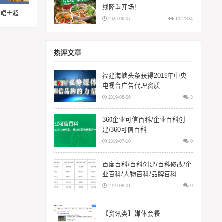
线隆重开场！
潮味美国，食趣无限——来泰晤士超市邀您畅享味蕾体验
2025-06-07
1027834
热评文章
福建海峡头条获得2019年中央
电视台广告代理资质
2019-08-06
3
360企业可信百科/企业百科创
建/360可信百科
2019-07-10
0
百度百科/百科创建/百科修改/企
业百科/人物百科/品牌百科
2019-08-01
0
【资讯类】媒体套餐