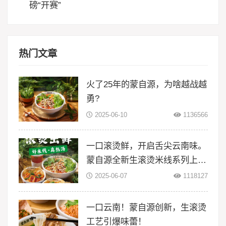
磅“开赛”
热门文章
火了25年的蒙自源，为啥越战越
勇?
2025-06-10
1136566
一口滚烫鲜，开启舌尖云南味。
蒙自源全新生滚烫米线系列上
线！
2025-06-07
1118127
一口云南！蒙自源创新，生滚烫
工艺引爆味蕾！