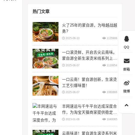
热门文章
火了25年的蒙自源，为啥越战越
勇?
2025-06-10
1135908
QQ
一口滚烫鲜，开启舌尖云南味。
蒙自源全新生滚烫米线系列上
线！
2025-06-07
1116954
邮箱
一口云南！蒙自源创新，生滚烫
工艺引爆味蕾！
微博
2025-06-07
1080866
丰网速运与千牛平台达成深度合
作，为淘宝天猫商家提供稳定物
流服务
2023-01-06
1040065
云南味道！蒙自源生滚烫系列米