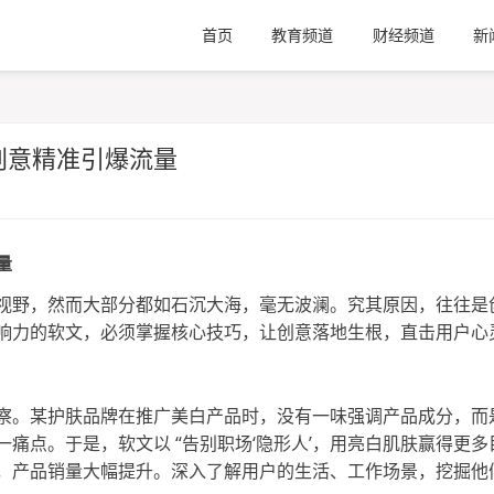
首页
教育频道
财经频道
新
创意精准引爆流量
量
视野，然而大部分都如石沉大海，毫无波澜。究其原因，往往是
响力的软文，必须掌握核心技巧，让创意落地生根，直击用户心
察。某护肤品牌在推广美白产品时，没有一味强调产品成分，而
一痛点。于是，软文以
“告别职场‘隐形人’，用亮白肌肤赢得更多目
，产品销量大幅提升。深入了解用户的生活、工作场景，挖掘他