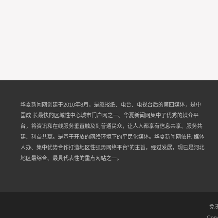
华夏新闻网创建于2010年8月，是继报纸、电台、电视台后的第四媒体，是中
国成 长最快的区域性中心城市门户网之一。华夏新闻网集中了优秀的媒介平
台，将资讯和在线服务垂直触及到普通民众，让人人都享有信息共享、服务共
建、利益共赢。是基于开放的网络环境下的平民化媒体。华夏新闻网依托“媒体
人办、集中优势合作打造地区性强势网络平台”的主旨，经过发展，现已是河北
地区最综合、最具代表性的重点网站之一。
免
Copy