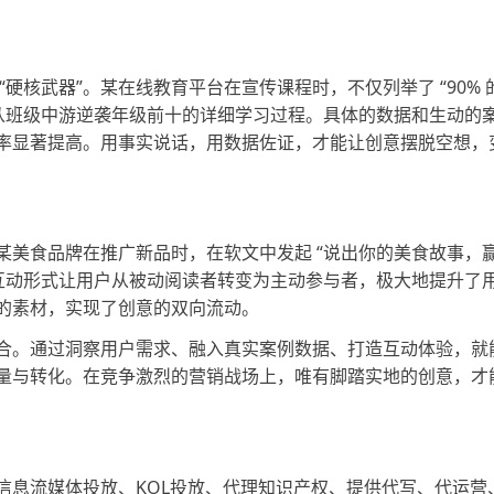
“硬核武器”。某在线教育平台在宣传课程时，不仅列举了 “90% 
生从班级中游逆袭年级前十的详细学习过程。具体的数据和生动的
率显著提高。用事实说话，用数据佐证，才能让创意摆脱空想，
某美食品牌在推广新品时，在软文中发起
“说出你的美食故事，
种互动形式让用户从被动阅读者转变为主动参与者，极大地提升了
的素材，实现了创意的双向流动。
合。通过洞察用户需求、融入真实案例数据、打造互动体验，就
量与转化。在竞争激烈的营销战场上，唯有脚踏实地的创意，才
信息流媒体投放、
KOL投放、代理知识产权、提供代写、代运营