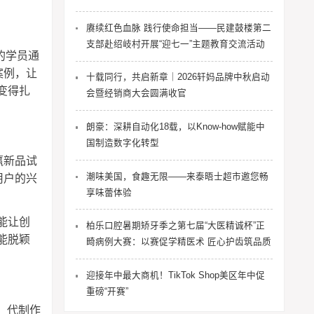
赓续红色血脉 践行使命担当——民建鼓楼第二
支部赴绍岐村开展“迎七一”主题教育交流活动
的学员通
案例，让
十载同行，共启新章｜2026轩妈品牌中秋启动
变得扎
会暨经销商大会圆满收官
朗豪：深耕自动化18载，以Know-how赋能中
国制造数字化转型
赢新品试
用户的兴
潮味美国，食趣无限——来泰晤士超市邀您畅
享味蕾体验
能让创
柏乐口腔暑期矫牙季之第七届“大医精诚杯”正
能脱颖
畸病例大赛：以赛促学精医术 匠心护齿筑品质
迎接年中最大商机！TikTok Shop美区年中促
重磅“开赛”
、代制作