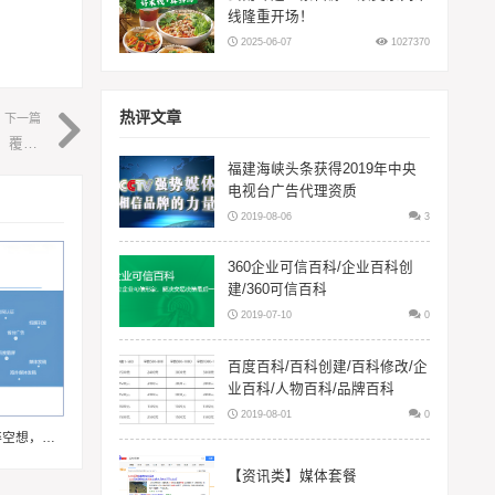
线隆重开场！
2025-06-07
1027370
热评文章
下一篇
软文猫平台整合超3.8万媒体资源 破解企业软文营销“收录慢、覆盖窄”痛点
福建海峡头条获得2019年中央
电视台广告代理资质
2019-08-06
3
360企业可信百科/企业百科创
建/360可信百科
2019-07-10
0
百度百科/百科创建/百科修改/企
业百科/人物百科/品牌百科
2019-08-01
0
软文营销避坑指南：三招击碎空想，让创意精准引爆流量
【资讯类】媒体套餐