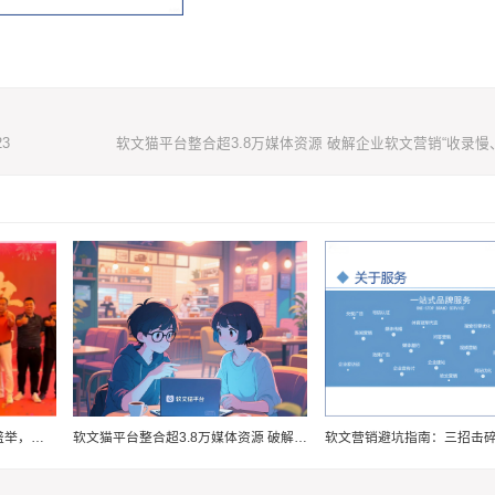
3
叁芯科技集团隆重盛典 | 共襄盛举，筑梦未来
软文猫平台整合超3.8万媒体资源 破解企业软文营销“收录慢、覆盖窄”痛点