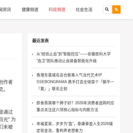
闻资讯
健康频道
科技频道
社会生活
最近发表
从“经验止血”到“智能控压”——安徽医科大学
“血卫”团队推动止血装备智能化升级
香港东荟城名店仓联乘人气当代艺术IP
创作者
SSEBONGRAMA 携手打造全球首个「躺平一
灵。
『夏』」联名企划
即食燕窝哪个牌子好？2026年消费者选购时应
重点关注这六项核心指标与判断方法
是通过
光” 为
幸福爱家，步步为“盈”，泰康泰盈人生2026锚
们未被
定现金流，重构养老想象力