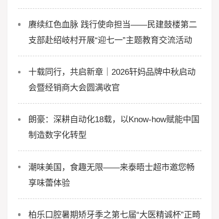
赓续红色血脉 践行使命担当——民建鼓楼第二
支部赴绍岐村开展“迎七一”主题教育交流活动
十载同行，共启新章｜2026轩妈品牌中秋启动
会暨经销商大会圆满收官
朗豪：深耕自动化18载，以Know-how赋能中国
制造数字化转型
潮味美国，食趣无限——来泰晤士超市邀您畅
享味蕾体验
柏乐口腔暑期矫牙季之第七届“大医精诚杯”正畸