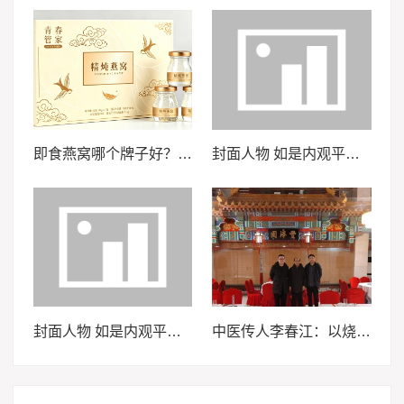
即食燕窝哪个牌子好？2026年消费者选购时应重点关注这六项核心指标与判断方法
封面人物 如是内观平台：以科学实证，践行 “天下无医” 使命
封面人物 如是内观平台：以科学实证，践行 “天下无医” 使命
中医传人李春江：以烧伤良药践行医者使命的党员先锋