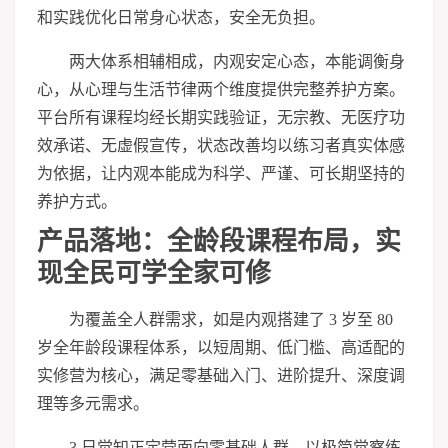
和实践优化日常身心状态，安全无负担。
两大体系相辅相成，内观安定心态，本能调衡身
心，从心理与生活节律两个维度提供完整养护方案。
平台所有课程均经长期实践验证，无宗教、无医疗功
效承诺、无
虚假
宣传，状态改善均以练
习
者真实体感
为依据，让内观本能成为科学、严谨、可长期坚持的
养护方式。
产品落地：全龄段课程布局，实
现全民可学全家可修
为覆盖全人群需求，如是内观搭建了 3 岁至 80
岁全年龄段课程体系，以短周期、低门槛、高适配的
实修营为核心，满足零基础入门、进阶提升、深度调
理等多元需求。
3 日觉知正定营面向零基础人群，以极简觉察练