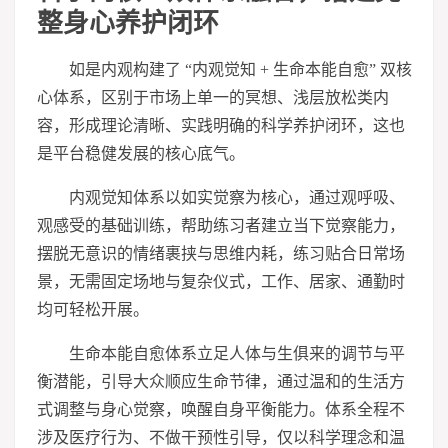
整身心养护闭环
如是内观构建了 “内观觉知 + 生命本能自愈” 双核
心体系，区别于市场上单一的冥想、浅层放松类内
容，形成理论清晰、实践明确的科学养护闭环，这也
是平台稳健发展的核心底气。
内观觉知体系以如实觉察为核心，通过观呼吸、
观感受的基础训练，帮助练
习
者建立当下觉察能力，
摆脱无意识的情绪裹挟与思维内耗，练
习
贴合日常场
景，无需固定场地与复杂仪式，工作、居家、通勤时
均可轻松开展。
生命本能自愈体系立足人体与生俱来的调节与平
衡潜能，引导大众顺应生命节律，通过温和的生活方
式调整与身心觉察，唤醒自身平衡能力。体系全程不
涉及医疗行为、不做干预性引导，仅以科学理念和温