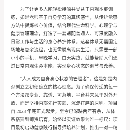
为了让更多人能轻松接触并受益于内观本能训
练，如是老师基于自身学
习
的真切感悟，从传统觉察
方法中提炼核心价值，结合现代生命科学、心理学与
健康管理理念，打造了一套适配普通人、可深度融入
日常工作与生活的身心养护体系。这套体系无需固定
场地与复杂流程，也无需脱离现实生活，只需要一部
小小的手机，早晚学
习
，白天实践，就能帮助人们通
过日常内观生命本能，实现身心状态的调节与改善。
“人人成为自身身心状态的管理者”，这是如是内
观创立之初便确立的核心理念。为了确保传递的每一
个方法都专业、靠谱、可落地，平台并未急于对外开
放，而是坚持内部先行实践、沉淀打磨的原则。项目
自 2023 年底正式起步，至今已深耕两年有余，从体
系搭建到师资培育，始终以实证效果为唯一标尺：项
目最初启动健康践行指导师培养计划，推出一对一精