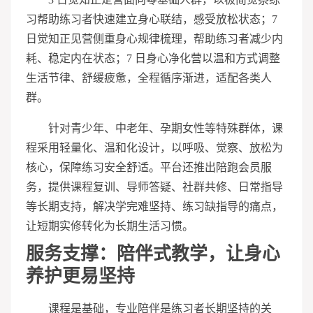
习
帮助练
习
者快速建立身心联结，感受放松状态；7
日觉知正见营侧重身心规律梳理，帮助练
习
者减少内
耗、稳定内在状态；7 日身心净化营以温和方式调整
生活节律、舒缓疲惫，全程循序渐进，适配各类人
群。
针对青少年、中老年、孕期女性等特殊群体，课
程采用轻量化、温和化设计，以呼吸、觉察、放松为
核心，保障练
习
安全舒适。平台还推出陪跑会员服
务，提供课程复训、导师答疑、社群共修、日常指导
等长期支持，解决学完难坚持、练
习
缺指导的痛点，
让短期实修转化为长期生活
习
惯。
服务支撑：陪伴式教学，让身心
养护更易坚持
课程是基础，专业陪伴是练
习
者长期坚持的关