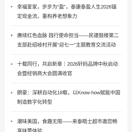
幸福爱家，步步为“盈”，泰康泰盈人生2026锚
定现金流，重构养老想象力
赓续红色血脉 践行使命担当——民建鼓楼第二
支部赴绍岐村开展“迎七一”主题教育交流活动
十载同行，共启新章｜2026轩妈品牌中秋启动
会暨经销商大会圆满收官
朗豪：深耕自动化18载，以Know-how赋能中国
制造数字化转型
潮味美国，食趣无限——来泰晤士超市邀您畅
享味蕾体验