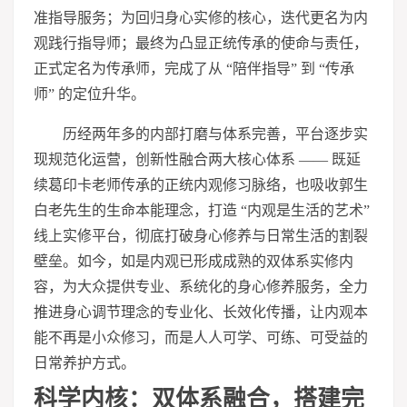
准指导服务；为回归身心实修的核心，迭代更名为内
观践行指导师；最终为凸显正统传承的使命与责任，
正式定名为传承师，完成了从 “陪伴指导” 到 “传承
师” 的定位升华。
历经两年多的内部打磨与体系完善，平台逐步实
现规范化运营，创新性融合两大核心体系 —— 既延
续葛印卡老师传承的正统内观修
习
脉络，也吸收郭生
白老先生的生命本能理念，打造 “内观是生活的艺术”
线上实修平台，彻底打破身心修养与日常生活的割裂
壁垒。如今，如是内观已形成成熟的双体系实修内
容，为大众提供专业、系统化的身心修养服务，全力
推进身心调节理念的专业化、长效化传播，让内观本
能不再是小众修
习
，而是人人可学、可练、可受益的
日常养护方式。
科学内核：双体系融合，搭建完