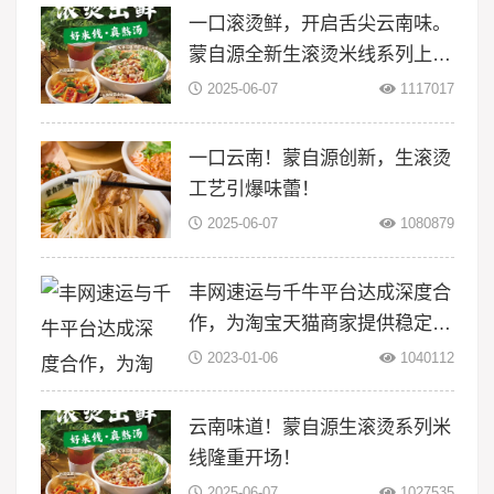
一口滚烫鲜，开启舌尖云南味。
蒙自源全新生滚烫米线系列上
线！
2025-06-07
1117017
一口云南！蒙自源创新，生滚烫
工艺引爆味蕾！
2025-06-07
1080879
丰网速运与千牛平台达成深度合
作，为淘宝天猫商家提供稳定物
流服务
2023-01-06
1040112
云南味道！蒙自源生滚烫系列米
线隆重开场！
2025-06-07
1027535