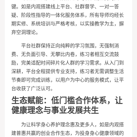
键。如是内观搭建线上平台、社群督学、一对一答
疑、阶段性指导的一体化服务体系，所有导师均经长
期实修、系统培训与严格考核，以实操教学为主，摒
弃空洞理论。
平台社群保持正向纯粹的学
习
氛围，无强制消
费、无负面引导、无攀比内卷，练
习
者相互交流鼓
励，完美适配时间碎片化人群的学
习
需求。从入门到
深耕，平台全程提供专业支持，练
习
者无需调整生活
节奏即可完成训练，以用户为中心的服务模式，让平
台收获了广泛认可。
生态赋能：低门槛合作体系，让
健康理念与事业发展共生
为让科学身心养护理念惠及更多人，如是内观搭
建普惠共赢的创业合作生态，为投身身心健康领域的