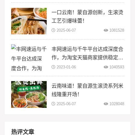
一口云南！蒙自源创新，生滚烫
工艺引爆味蕾！
2025-06-07
1081528
丰网速运与千牛平台达成深度合
作，为淘宝天猫商家提供稳定物
流服务
2023-01-06
1040593
云南味道！蒙自源生滚烫系列米
线隆重开场！
2025-06-07
1028048
热评文章