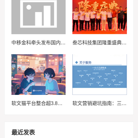
中移金科牵头发布国内首个公共出行碳普惠团体标准
叁芯科技集团隆重盛典 | 共襄盛举，筑梦未来
软文猫平台整合超3.8万媒体资源 破解企业软文营销“收录慢、覆盖窄”痛点
软文营销避坑指南：三招击碎空想，让创意精准引爆流量
最近发表