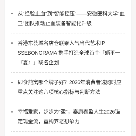
从“经验止血”到“智能控压”——安徽医科大学“血
卫”团队推动止血装备智能化升级
香港东荟城名店仓联乘人气当代艺术IP
SSEBONGRAMA 携手打造全球首个「躺平一
『夏』」联名企划
即食燕窝哪个牌子好？2026年消费者选购时应
重点关注这六项核心指标与判断方法
幸福爱家，步步为“盈”，泰康泰盈人生2026锚
定现金流，重构养老想象力