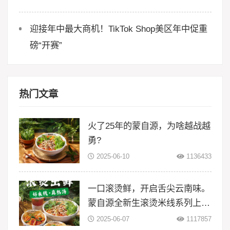
迎接年中最大商机！TikTok Shop美区年中促重
磅“开赛”
热门文章
火了25年的蒙自源，为啥越战越
勇?
2025-06-10
1136433
一口滚烫鲜，开启舌尖云南味。
蒙自源全新生滚烫米线系列上
线！
2025-06-07
1117857