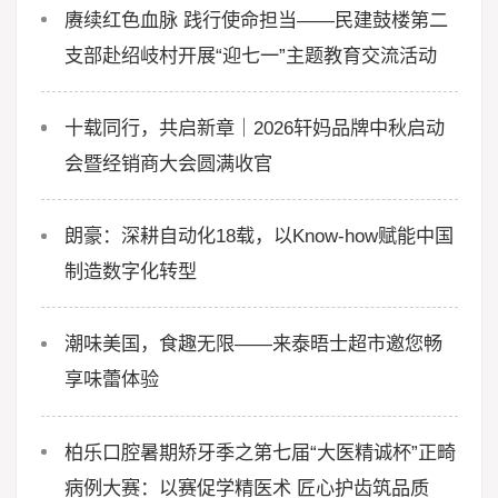
赓续红色血脉 践行使命担当——民建鼓楼第二
支部赴绍岐村开展“迎七一”主题教育交流活动
十载同行，共启新章｜2026轩妈品牌中秋启动
会暨经销商大会圆满收官
朗豪：深耕自动化18载，以Know-how赋能中国
制造数字化转型
潮味美国，食趣无限——来泰晤士超市邀您畅
享味蕾体验
柏乐口腔暑期矫牙季之第七届“大医精诚杯”正畸
病例大赛：以赛促学精医术 匠心护齿筑品质