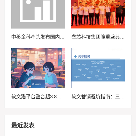
中移金科牵头发布国内首个公共出行碳普惠团体标准
叁芯科技集团隆重盛典 | 共襄盛举，筑梦未来
软文猫平台整合超3.8万媒体资源 破解企业软文营销“收录慢、覆盖窄”痛点
软文营销避坑指南：三招击碎空想，让创意精准引爆流量
最近发表