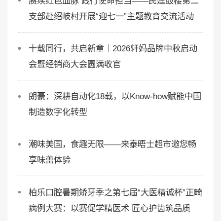
赓续红色血脉 践行使命担当——民建鼓楼第二
支部赴绍岐村开展“迎七一”主题教育交流活动
十载同行，共启新章｜2026轩妈品牌中秋启动
会暨经销商大会圆满收官
朗豪：深耕自动化18载，以Know-how赋能中国
制造数字化转型
潮味美国，食趣无限——来泰晤士超市邀您畅
享味蕾体验
柏乐口腔暑期矫牙季之第七届“大医精诚杯”正畸
病例大赛：以赛促学精医术 匠心护齿筑品质