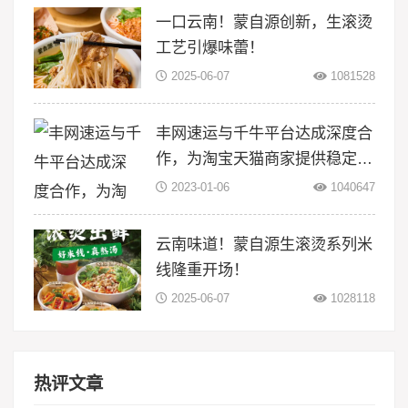
一口云南！蒙自源创新，生滚烫
工艺引爆味蕾！
2025-06-07
1081528
丰网速运与千牛平台达成深度合
作，为淘宝天猫商家提供稳定物
流服务
2023-01-06
1040647
云南味道！蒙自源生滚烫系列米
线隆重开场！
2025-06-07
1028118
热评文章