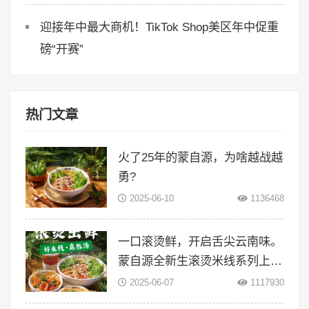
迎接年中最大商机！TikTok Shop美区年中促重
磅“开赛”
热门文章
火了25年的蒙自源，为啥越战越
勇?
2025-06-10
1136468
一口滚烫鲜，开启舌尖云南味。
蒙自源全新生滚烫米线系列上
线！
2025-06-07
1117930